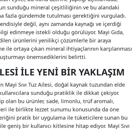
un sunduğu mineral çeşitliliğinin ve bu alandaki
ha fazla gündemde tutulması gerektiğini vurguladı.
kendisiyle değil, aynı zamanda kaynağı ve içerdiği
a bilgi edinmeye istekli olduğu görülüyor. Mayi Gıda,
len ürünlerini yenilikçi çözümlerle bir araya
me ile ortaya çıkan mineral ihtiyaçlarının karşılanması
uşturmayı önemsediklerini belirtti.
ILESI ILE YENI BIR YAKLAŞIM
an Mayi Sıvı Tuz Ailesi, doğal kaynak tuzundan elde
llanıcılara sunduğu pratiklik ile dikkat çekiyor.
ip olan bu ürünler, sade, limonlu, trüf aromalı,
fleri ile birlikte lezzet sunumu konusunda da öne
eriğini pratik bir uygulama ile tüketicilere sunan bu
 ile geniş bir kullanıcı kitlesine hitap ediyor. Mayi Sıvı