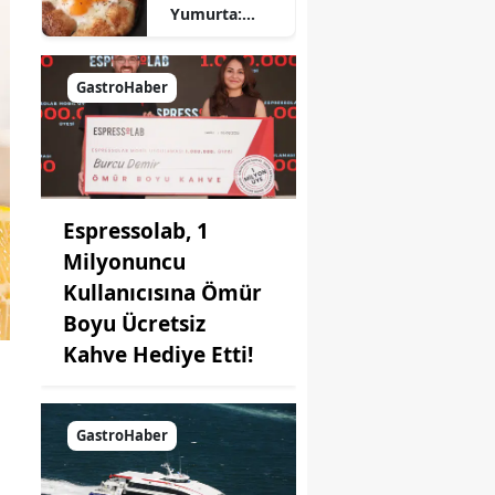
Yumurta:
Pratik ve
Farklı Bir
Kahvaltı
GastroHaber
Seçeneği
Espressolab, 1
Milyonuncu
Kullanıcısına Ömür
Boyu Ücretsiz
Kahve Hediye Etti!
GastroHaber