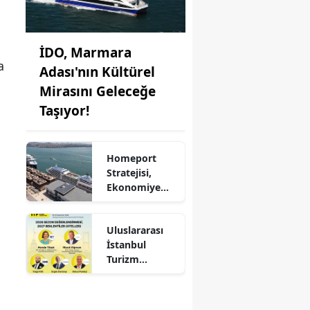
İDO, Marmara
a
Adası'nın Kültürel
Mirasını Geleceğe
Taşıyor!
Homeport
Stratejisi,
Ekonomiye
Milyonlarca
Dolar Katkı
Uluslararası
Sağlıyor!
İstanbul
Turizm
Fuarı'nda
Otelciliğin
Geleceği