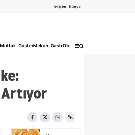
İletişim
Künye
Mutfak
GastroMekan
GastrOtel
ike:
 Artıyor