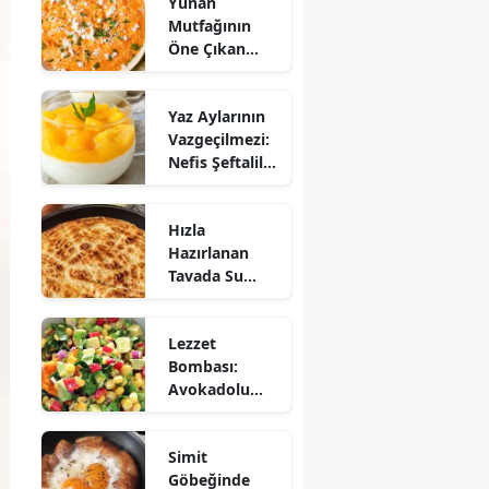
Yunan
Mutfağının
Öne Çıkan
Mezesi:
Tirokafteri
Yaz Aylarının
Nasıl Yapılır?
Vazgeçilmezi:
Nefis Şeftalili
Muhallebi
Tarifi!
Hızla
Hazırlanan
Tavada Su
Böreği Tarifi:
10 Dakikada
Lezzet
Sofralarınıza
Bombası:
Lezzet Katın!
Avokadolu
Mısır Salatası
Nasıl Yapılır?
Simit
Göbeğinde