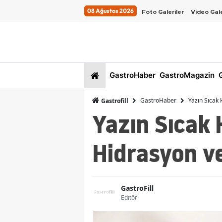
08 Ağustos 2026
Foto Galeriler
Video Gale
GastroHaber
GastroMagazin
G
GastroHaber
Yazın Sıcak 
Gastrofill
Yazın Sıcak 
Hidrasyon ve 
GastroFill
Editör