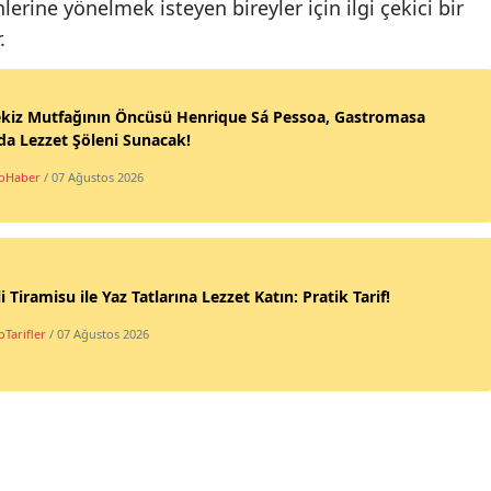
hlerine yönelmek isteyen bireyler için ilgi çekici bir
.
ekiz Mutfağının Öncüsü Henrique Sá Pessoa, Gastromasa
da Lezzet Şöleni Sunacak!
oHaber
/ 07 Ağustos 2026
li Tiramisu ile Yaz Tatlarına Lezzet Katın: Pratik Tarif!
Tarifler
/ 07 Ağustos 2026