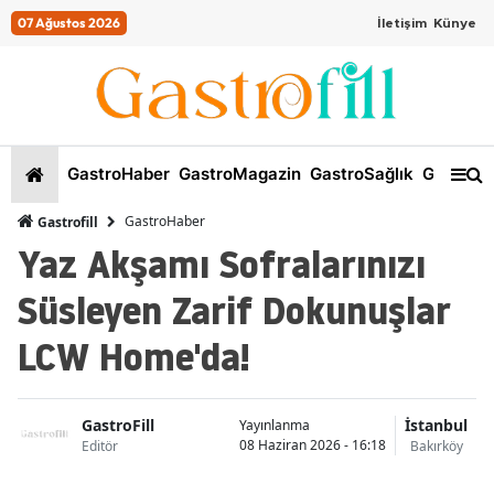
07 Ağustos 2026
İletişim
Künye
GastroHaber
GastroMagazin
GastroSağlık
GastroKi
GastroHaber
Gastrofill
Yaz Akşamı Sofralarınızı
Süsleyen Zarif Dokunuşlar
LCW Home'da!
GastroFill
İstanbul
Yayınlanma
08 Haziran 2026 - 16:18
Editör
Bakırköy