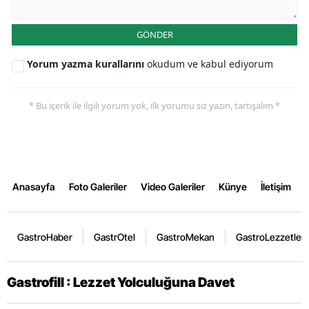
GÖNDER
Yorum yazma kurallarını
okudum ve kabul ediyorum
* Bu içerik ile ilgili yorum yok, ilk yorumu siz yazın, tartışalım *
Anasayfa
Foto Galeriler
Video Galeriler
Künye
İletişim
GastroHaber
GastrOtel
GastroMekan
GastroLezzetler
Gastrofill : Lezzet Yolculuğuna Davet