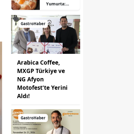
Yumurta:
Pratik ve
Farklı Bir
Kahvaltı
GastroHaber
Seçeneği
Arabica Coffee,
MXGP Türkiye ve
NG Afyon
Motofest'te Yerini
Aldı!
GastroHaber