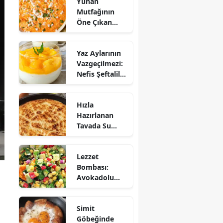
Yunan
Mutfağının
Öne Çıkan
Mezesi:
Tirokafteri
Yaz Aylarının
Nasıl Yapılır?
Vazgeçilmezi:
Nefis Şeftalili
Muhallebi
Tarifi!
Hızla
Hazırlanan
Tavada Su
Böreği Tarifi:
10 Dakikada
Lezzet
Sofralarınıza
Bombası:
Lezzet Katın!
Avokadolu
Mısır Salatası
Nasıl Yapılır?
Simit
Göbeğinde