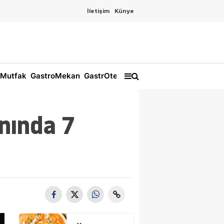
İletişim
Künye
Mutfak
GastroMekan
GastrOtel
nında 7