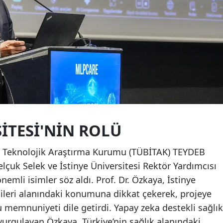
SITESI'NIN ROLÜ
ve Teknolojik Araştırma Kurumu (TÜBİTAK) TEYDEB
lçuk Selek ve İstinye Üniversitesi Rektör Yardımcısı
nemli isimler söz aldı. Prof. Dr. Özkaya, İstinye
ojileri alanındaki konumuna dikkat çekerek, projeye
emnuniyeti dile getirdi. Yapay zeka destekli sağlık
vurgulayan Özkaya, Türkiye’nin sağlık alanındaki