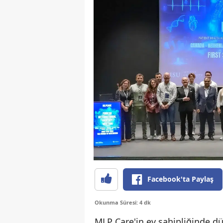
Facebook'ta Paylaş
Okunma Süresi: 4 dk
MLP Care'in ev sahipliğinde d