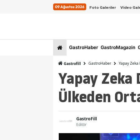
09 Ağustos 2026
Foto Galeriler
Video Gale
GastroHaber
GastroMagazin
G
GastroHaber
Yapay Zeka 
Gastrofill
Yapay Zeka 
Ülkeden Ort
GastroFill
Editör