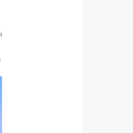
Hediye Etti!
i
k