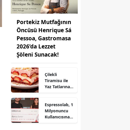
Portekiz Mutfağının
Öncüsü Henrique Sá
Pessoa, Gastromasa
2026’da Lezzet
Şöleni Sunacak!
Çilekli
Tiramisu ile
Yaz Tatlarına
Lezzet Katın:
Pratik Tarif!
Espressolab, 1
Milyonuncu
Kullanıcısına
Ömür Boyu
Ücretsiz Kahve