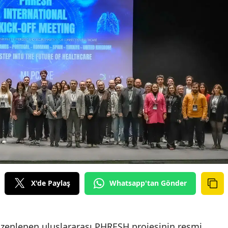
X'de Paylaş
Whatsapp'tan Gönder
üzenlenen uluslararası PHRESH projesinin resmi