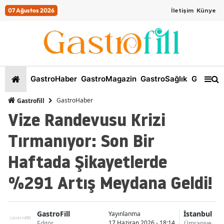
07 Ağustos 2026
İletişim
Künye
GastroHaber
GastroMagazin
GastroSağlık
GastroKi
GastroHaber
Gastrofill
Vize Randevusu Krizi
Tırmanıyor: Son Bir
Haftada Şikayetlerde
%291 Artış Meydana Geldi!
GastroFill
İstanbul
Yayınlanma
17 Haziran 2026 - 18:14
Editör
Ümraniye