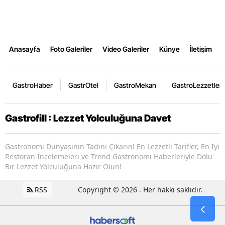
Anasayfa
Foto Galeriler
Video Galeriler
Künye
İletişim
GastroHaber
GastrOtel
GastroMekan
GastroLezzetler
Gastrofill : Lezzet Yolculuğuna Davet
Gastronomi Dünyasının Tadını Çıkarın! En Lezzetli Tarifler, En İyi
Restoran İncelemeleri ve Trend Gastronomi Haberleriyle Dolu
Bir Lezzet Yolculuğuna Hazır Olun!
RSS
Copyright © 2026 . Her hakkı saklıdır.