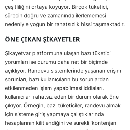
çeşitliliğini ortaya koyuyor. Birçok tüketici,
sürecin doğru ve zamanında ilerlememesi
nedeniyle yoğun bir rahatsızlık hissi taşımaktadır.
ÖNE ÇIKAN ŞIKAYETLER
Şikayetvar platformuna ulaşan bazı tüketici
yorumları ise durumu daha net bir biçimde
açıklıyor. Randevu sistemlerinde yaşanan erişim
sorunları, bazı kullanıcıların bu sorunlardan
etkilenmeden işlem yapabilmesi iddiaları,
kullanıcıları rahatsız eden bir durum olarak öne
çıkıyor. Örneğin, bazı tüketiciler, randevu almak
için sisteme giriş yapmaya çalıştıklarında
hesaplarının kilitlendiğini ve sürekli 'kontenjan