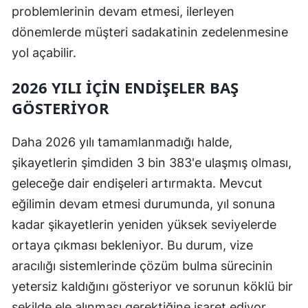
problemlerinin devam etmesi, ilerleyen
dönemlerde müşteri sadakatinin zedelenmesine
yol açabilir.
2026 YILI İÇIN ENDIŞELER BAŞ
GÖSTERIYOR
Daha 2026 yılı tamamlanmadığı halde,
şikayetlerin şimdiden 3 bin 383'e ulaşmış olması,
geleceğe dair endişeleri artırmakta. Mevcut
eğilimin devam etmesi durumunda, yıl sonuna
kadar şikayetlerin yeniden yüksek seviyelerde
ortaya çıkması bekleniyor. Bu durum, vize
aracılığı sistemlerinde çözüm bulma sürecinin
yetersiz kaldığını gösteriyor ve sorunun köklü bir
şekilde ele alınması gerektiğine işaret ediyor.