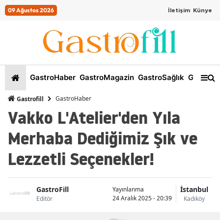
09 Ağustos 2026
İletişim
Künye
GastroHaber
GastroMagazin
GastroSağlık
GastroKi
GastroHaber
Gastrofill
Vakko L'Atelier'den Yıla
Merhaba Dediğimiz Şık ve
Lezzetli Seçenekler!
GastroFill
İstanbul
Yayınlanma
24 Aralık 2025 - 20:39
Editör
Kadıköy