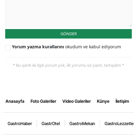
GÖNDER
Yorum yazma kurallarını
okudum ve kabul ediyorum
* Bu içerik ile ilgili yorum yok, ilk yorumu siz yazın, tartışalım *
Anasayfa
Foto Galeriler
Video Galeriler
Künye
İletişim
GastroHaber
GastrOtel
GastroMekan
GastroLezzetler