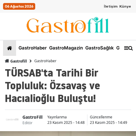
06 Ağustos 2026
İletişim
Künye
GastroHaber
GastroMagazin
GastroSağlık
GastroKi
GastroHaber
Gastrofill
TÜRSAB'ta Tarihi Bir
Topluluk: Özsavaş ve
Hacıalioğlu Buluştu!
GastroFill
İ
Yayınlanma
Güncellenme
23 Kasım 2025 - 14:48
23 Kasım 2025 - 14:49
Editör