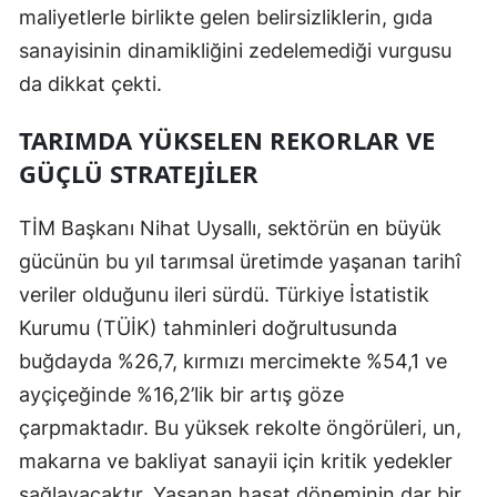
maliyetlerle birlikte gelen belirsizliklerin, gıda
sanayisinin dinamikliğini zedelemediği vurgusu
da dikkat çekti.
TARIMDA YÜKSELEN REKORLAR VE
GÜÇLÜ STRATEJILER
TİM Başkanı Nihat Uysallı, sektörün en büyük
gücünün bu yıl tarımsal üretimde yaşanan tarihî
veriler olduğunu ileri sürdü. Türkiye İstatistik
Kurumu (TÜİK) tahminleri doğrultusunda
buğdayda %26,7, kırmızı mercimekte %54,1 ve
ayçiçeğinde %16,2’lik bir artış göze
çarpmaktadır. Bu yüksek rekolte öngörüleri, un,
makarna ve bakliyat sanayii için kritik yedekler
sağlayacaktır. Yaşanan hasat döneminin dar bir