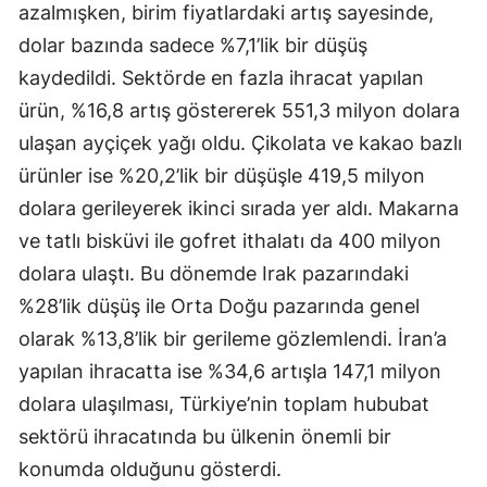
azalmışken, birim fiyatlardaki artış sayesinde,
dolar bazında sadece %7,1’lik bir düşüş
kaydedildi. Sektörde en fazla ihracat yapılan
ürün, %16,8 artış göstererek 551,3 milyon dolara
ulaşan ayçiçek yağı oldu. Çikolata ve kakao bazlı
ürünler ise %20,2’lik bir düşüşle 419,5 milyon
dolara gerileyerek ikinci sırada yer aldı. Makarna
ve tatlı bisküvi ile gofret ithalatı da 400 milyon
dolara ulaştı. Bu dönemde Irak pazarındaki
%28’lik düşüş ile Orta Doğu pazarında genel
olarak %13,8’lik bir gerileme gözlemlendi. İran’a
yapılan ihracatta ise %34,6 artışla 147,1 milyon
dolara ulaşılması, Türkiye’nin toplam hububat
sektörü ihracatında bu ülkenin önemli bir
konumda olduğunu gösterdi.