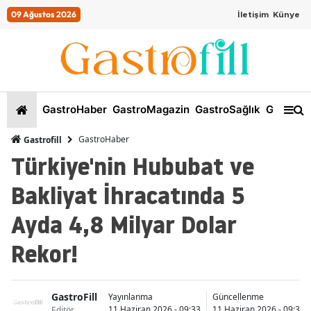
09 Ağustos 2026
İletişim
Künye
GastroHaber
GastroMagazin
GastroSağlık
GastroKi
GastroHaber
Gastrofill
Türkiye'nin Hububat ve
Bakliyat İhracatında 5
Ayda 4,8 Milyar Dolar
Rekor!
GastroFill
Yayınlanma
Güncellenme
11 Haziran 2026 - 09:33
11 Haziran 2026 - 09:35
Editör