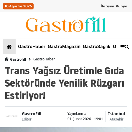
10 Ağustos 2026
İletişim
Künye
GastroHaber
GastroMagazin
GastroSağlık
GastroKi
GastroHaber
Gastrofill
Trans Yağsız Üretimle Gıda
Sektöründe Yenilik Rüzgarı
Estiriyor!
GastroFill
İstanbul
Yayınlanma
01 Şubat 2026 - 19:01
Editör
Ataşehir