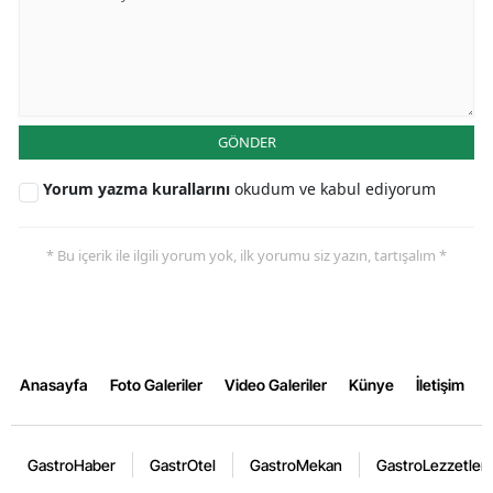
GÖNDER
Yorum yazma kurallarını
okudum ve kabul ediyorum
* Bu içerik ile ilgili yorum yok, ilk yorumu siz yazın, tartışalım *
Anasayfa
Foto Galeriler
Video Galeriler
Künye
İletişim
GastroHaber
GastrOtel
GastroMekan
GastroLezzetler