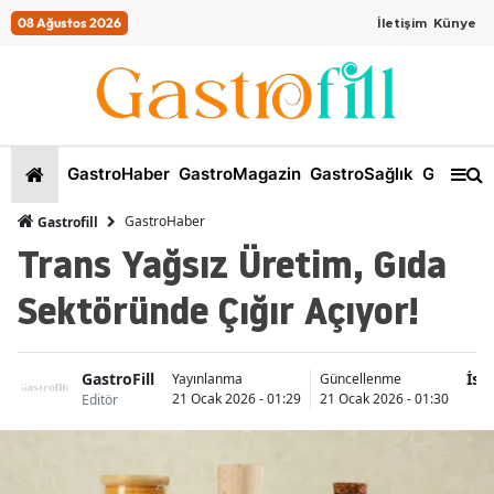
08 Ağustos 2026
İletişim
Künye
GastroHaber
GastroMagazin
GastroSağlık
GastroKi
GastroHaber
Gastrofill
Trans Yağsız Üretim, Gıda
Sektöründe Çığır Açıyor!
GastroFill
İst
Yayınlanma
Güncellenme
21 Ocak 2026 - 01:29
21 Ocak 2026 - 01:30
Editör
Ş