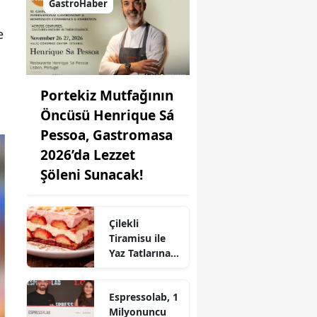
GastroHaber
e
Portekiz Mutfağının
Öncüsü Henrique Sá
Pessoa, Gastromasa
2026’da Lezzet
Şöleni Sunacak!
Çilekli
Tiramisu ile
Yaz Tatlarına
Lezzet Katın:
Pratik Tarif!
Espressolab, 1
Milyonuncu