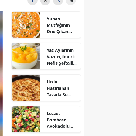
Yunan
Mutfağının
Öne Çıkan
Mezesi:
Tirokafteri
Yaz Aylarının
Nasıl Yapılır?
Vazgeçilmezi:
Nefis Şeftalili
Muhallebi
Tarifi!
Hızla
Hazırlanan
Tavada Su
Böreği Tarifi:
10 Dakikada
Lezzet
Sofralarınıza
Bombası:
Lezzet Katın!
Avokadolu
Mısır Salatası