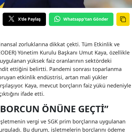
X'de Paylaş
Whatsapp'tan Gönder
nansal zorluklarına dikkat çekti. Tüm Etkinlik ve
EODER) Yönetim Kurulu Başkanı Umut Kaya, özellikle
 uygulanan yüksek faiz oranlarının sektördeki
hdit ettiğini belirtti. Pandemi sonrası toparlanma
oruyan etkinlik endüstrisi, artan mali yükler
arşılaşıyor. Kaya, mevcut borçların faiz yükü nedeniyle
tığını ifade etti.
 BORCUN ÖNÜNE GEÇTI”
 işletmenin vergi ve SGK prim borçlarına uygulanan
 vurguladı. Bu durum, işletmelerin borçlarını ödeme