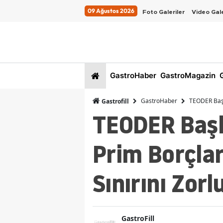
09 Ağustos 2026
Foto Galeriler
Video Gale
GastroHaber
GastroMagazin
G
GastroHaber
TEODER Başk
Gastrofill
TEODER Başk
Prim Borçla
Sınırını Zorl
GastroFill