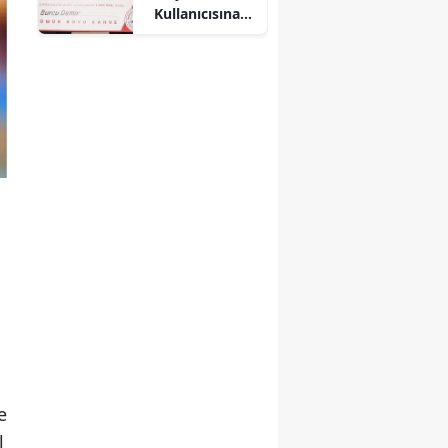
Kullanıcısına
Ömür Boyu
Ücretsiz Kahve
Hediye Etti!
e
l