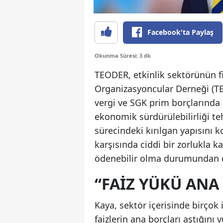
Facebook'ta Paylaş
Okunma Süresi: 3 dk
TEODER, etkinlik sektörünün fi
Organizasyoncular Derneği (T
vergi ve SGK prim borçlarında
ekonomik sürdürülebilirliği te
sürecindeki kırılgan yapısını k
karşısında ciddi bir zorlukla k
ödenebilir olma durumundan çık
“FAIZ YÜKÜ ANA
Kaya, sektör içerisinde birçok
faizlerin ana borçları aştığını