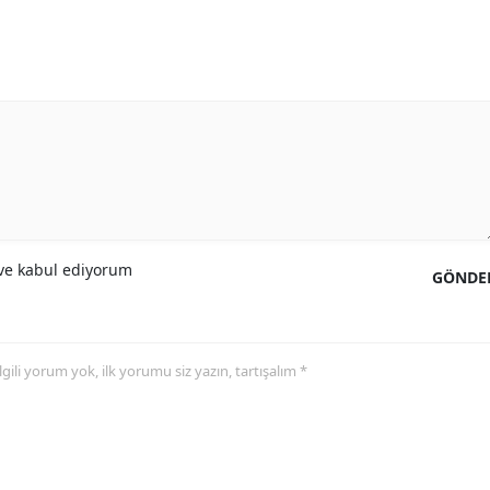
e kabul ediyorum
GÖNDE
 ilgili yorum yok, ilk yorumu siz yazın, tartışalım *