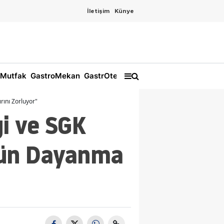
İletişim
Künye
Mutfak
GastroMekan
GastrOtel
ını Zorluyor"
i ve SGK
örün Dayanma