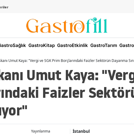
riler
astroSağlık
GastroKitap
GastroEtkinlik
GastroTarım
Gastro
anı Umut Kaya: "Vergi ve SGK Prim Borçlarındaki Faizler Sektörün Dayanma Sınır
anı Umut Kaya: "Verg
rındaki Faizler Sekt
uyor"
İstanbul
Yayınlanma