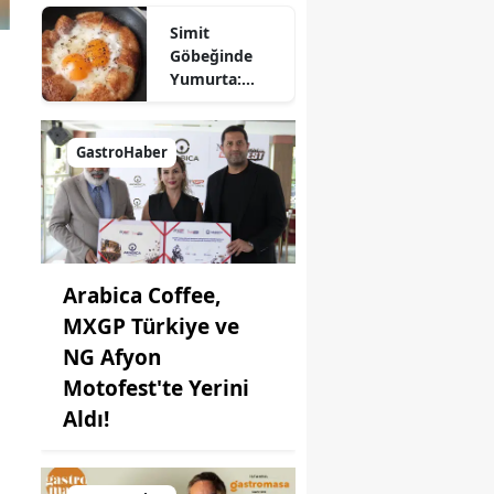
Nasıl Yapılır?
Simit
Göbeğinde
Yumurta:
Pratik ve
Farklı Bir
Kahvaltı
GastroHaber
Seçeneği
Arabica Coffee,
MXGP Türkiye ve
NG Afyon
Motofest'te Yerini
Aldı!