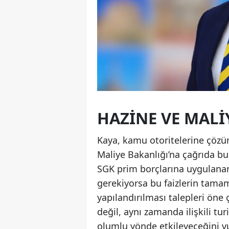
HAZINE VE MALI
Kaya, kamu otoritelerine çözüm
Maliye Bakanlığı’na çağrıda bu
SGK prim borçlarına uygulanan 
gerekiyorsa bu faizlerin tama
yapılandırılması talepleri öne 
değil, aynı zamanda ilişkili t
olumlu yönde etkileyeceğini v