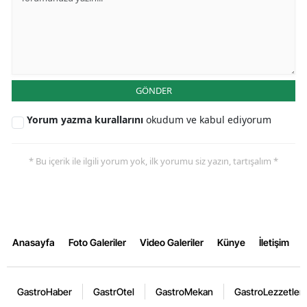
GÖNDER
Yorum yazma kurallarını
okudum ve kabul ediyorum
* Bu içerik ile ilgili yorum yok, ilk yorumu siz yazın, tartışalım *
Anasayfa
Foto Galeriler
Video Galeriler
Künye
İletişim
GastroHaber
GastrOtel
GastroMekan
GastroLezzetler