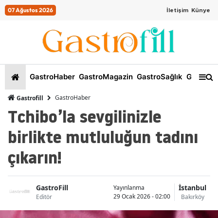
07 Ağustos 2026
İletişim
Künye
GastroHaber
GastroMagazin
GastroSağlık
GastroKi
GastroHaber
Gastrofill
Tchibo’la sevgilinizle
birlikte mutluluğun tadını
çıkarın!
GastroFill
İstanbul
Yayınlanma
29 Ocak 2026 - 02:00
Editör
Bakırköy