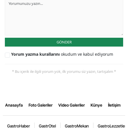
GÖNDER
Yorum yazma kurallarını
okudum ve kabul ediyorum
* Bu içerik ile ilgili yorum yok, ilk yorumu siz yazın, tartışalım *
Anasayfa
Foto Galeriler
Video Galeriler
Künye
İletişim
GastroHaber
GastrOtel
GastroMekan
GastroLezzetler