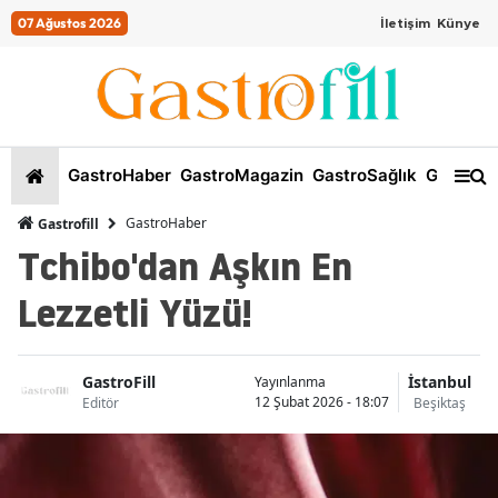
07 Ağustos 2026
İletişim
Künye
GastroHaber
GastroMagazin
GastroSağlık
GastroKi
GastroHaber
Gastrofill
Tchibo'dan Aşkın En
Lezzetli Yüzü!
GastroFill
İstanbul
Yayınlanma
12 Şubat 2026 - 18:07
Editör
Beşiktaş