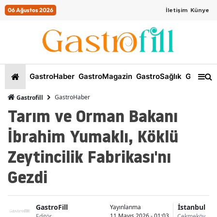
06 Ağustos 2026
İletişim
Künye
GastroHaber
GastroMagazin
GastroSağlık
GastroKi
GastroHaber
Gastrofill
Tarım ve Orman Bakanı
İbrahim Yumaklı, Köklü
Zeytincilik Fabrikası'nı
Gezdi
GastroFill
İstanbul
Yayınlanma
11 Mayıs 2026 - 01:03
Editör
Çekmeköy