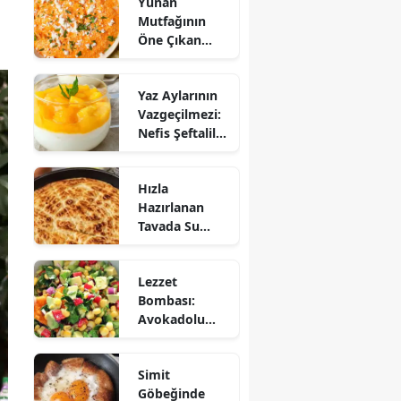
Yunan
Mutfağının
Öne Çıkan
Mezesi:
Tirokafteri
Yaz Aylarının
Nasıl Yapılır?
Vazgeçilmezi:
Nefis Şeftalili
Muhallebi
Tarifi!
Hızla
Hazırlanan
Tavada Su
Böreği Tarifi:
10 Dakikada
Lezzet
Sofralarınıza
Bombası:
Lezzet Katın!
Avokadolu
Mısır Salatası
Nasıl Yapılır?
Simit
Göbeğinde