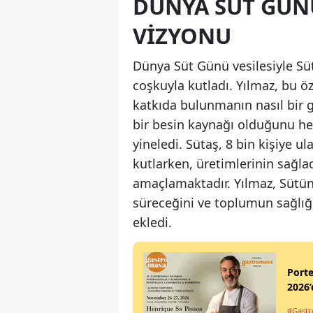
DÜNYA SÜT GÜN
VIZYONU
Dünya Süt Günü vesilesiyle Süt
coşkuyla kutladı. Yılmaz, bu ö
katkıda bulunmanın nasıl bir 
bir besin kaynağı olduğunu h
yineledi. Sütaş, 8 bin kişiye ul
kutlarken, üretimlerinin sağla
amaçlamaktadır. Yılmaz, Sütün i
süreceğini ve toplumun sağlığ
ekledi.
Port
2026’
#Gastr