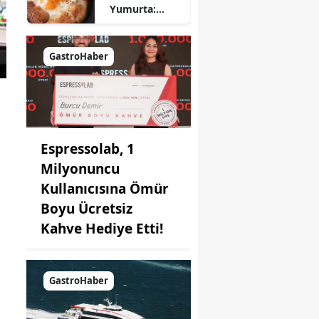
Yumurta:
Pratik ve
Farklı Bir
Kahvaltı
GastroHaber
Seçeneği
Espressolab, 1
Milyonuncu
Kullanıcısına Ömür
Boyu Ücretsiz
Kahve Hediye Etti!
GastroHaber