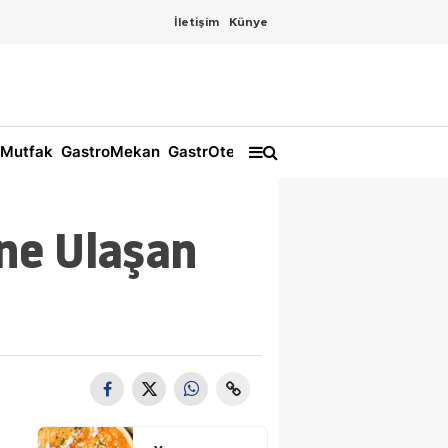
İletişim
Künye
Mutfak
GastroMekan
GastrOtel
ne Ulaşan