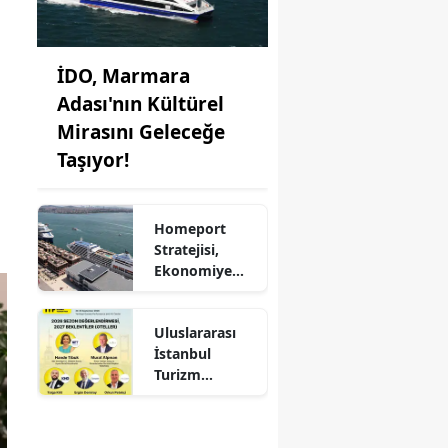
İDO, Marmara
Adası'nın Kültürel
Mirasını Geleceğe
Taşıyor!
Homeport
Stratejisi,
Ekonomiye
Milyonlarca
Dolar Katkı
Uluslararası
Sağlıyor!
İstanbul
Turizm
Fuarı'nda
Otelciliğin
Geleceği