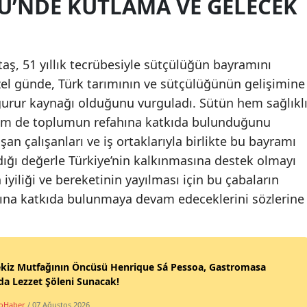
Ü’NDE KUTLAMA VE GELECEK
aş, 51 yıllık tecrübesiyle sütçülüğün bayramını
zel günde, Türk tarımının ve sütçülüğünün gelişimine
gurur kaynağı olduğunu vurguladı. Sütün hem sağlıkl
em de toplumun refahına katkıda bulunduğunu
aşan çalışanları ve iş ortaklarıyla birlikte bu bayramı
dığı değerle Türkiye’nin kalkınmasına destek olmayı
yiliği ve bereketinin yayılması için bu çabaların
ına katkıda bulunmaya devam edeceklerini sözlerine
ekiz Mutfağının Öncüsü Henrique Sá Pessoa, Gastromasa
da Lezzet Şöleni Sunacak!
oHaber
/ 07 Ağustos 2026