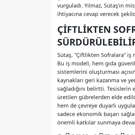
vurguladı. Yılmaz, Sütaş’ın m
ihtiyacına cevap verecek şekild
ÇIFTLIKTEN SOF
SÜRDÜRÜLEBILI
Sütaş, “Çiftlikten Sofralara” iş
Bu iş modeli, hem gıda güvenl
sistemlerini oluşturması açısı
kaynakları geri kazanma ve yeni
sağladığını belirtti. Tesislerin
üretilen gübrelerden elde edi
hem de çevreye duyarlı uygulama
sadece ekonomik başarı sağla
önemli katkılar sunmaya devam 