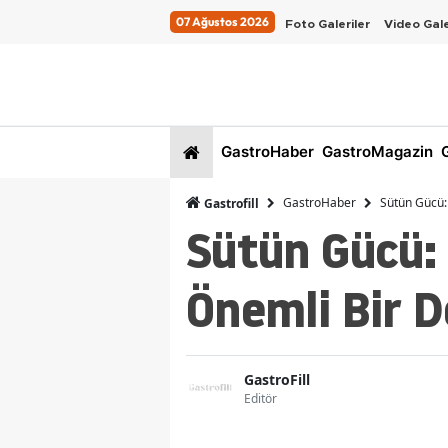
07 Ağustos 2026
Foto Galeriler
Video Gale
GastroHaber
GastroMagazin
G
GastroHaber
Sütün Gücü:
Gastrofill
Sütün Gücü:
Önemli Bir D
GastroFill
Editör