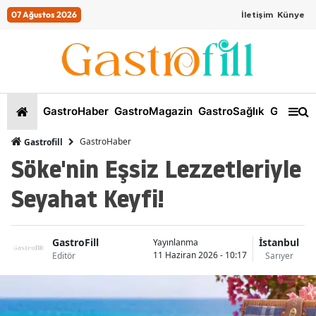
07 Ağustos 2026
İletişim
Künye
GastroHaber
GastroMagazin
GastroSağlık
GastroKi
GastroHaber
Gastrofill
Söke'nin Eşsiz Lezzetleriyle
Seyahat Keyfi!
GastroFill
İstanbul
Yayınlanma
11 Haziran 2026 - 10:17
Editör
Sarıyer