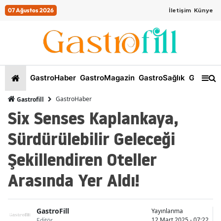
07 Ağustos 2026
İletişim
Künye
GastroHaber
GastroMagazin
GastroSağlık
GastroKi
GastroHaber
Gastrofill
Six Senses Kaplankaya,
Sürdürülebilir Geleceği
Şekillendiren Oteller
Arasında Yer Aldı!
GastroFill
Yayınlanma
12 Mart 2025 - 07:22
Editör