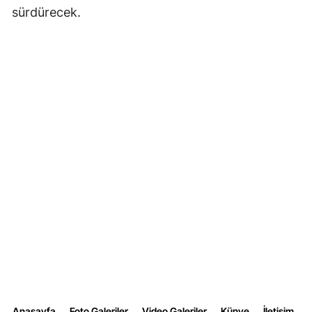
sürdürecek.
Anasayfa
Foto Galeriler
Video Galeriler
Künye
İletişim