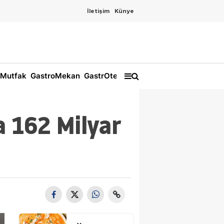
İletişim
Künye
Mutfak
GastroMekan
GastrOtel
a 162 Milyar