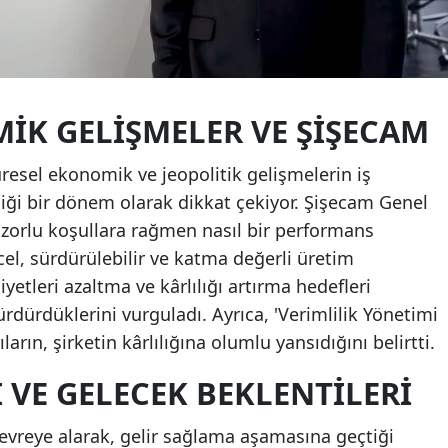
IK GELIŞMELER VE ŞIŞECAM
üresel ekonomik ve jeopolitik gelişmelerin iş
diği bir dönem olarak dikkat çekiyor. Şişecam Genel
 zorlu koşullara rağmen nasıl bir performans
cel, sürdürülebilir ve katma değerli üretim
yetleri azaltma ve kârlılığı artırma hedefleri
rdürdüklerini vurguladı. Ayrıca, 'Verimlilik Yönetimi
ların, şirketin kârlılığına olumlu yansıdığını belirtti.
 VE GELECEK BEKLENTILERI
evreye alarak, gelir sağlama aşamasına geçtiği