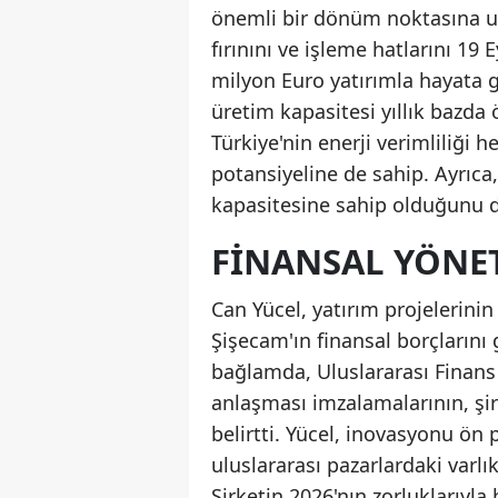
önemli bir dönüm noktasına ul
fırınını ve işleme hatlarını 19 
milyon Euro yatırımla hayata ge
üretim kapasitesi yıllık bazda 
Türkiye'nin enerji verimliliği h
potansiyeline de sahip. Ayrıca
kapasitesine sahip olduğunu d
FINANSAL YÖNET
Can Yücel, yatırım projelerini
Şişecam'ın finansal borçlarını
bağlamda, Uluslararası Finans
anlaşması imzalamalarının, şi
belirtti. Yücel, inovasyonu ön
uluslararası pazarlardaki varl
Şirketin 2026'nın zorluklarıyl