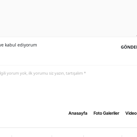
e kabul ediyorum
GÖNDE
 ilgili yorum yok, ilk yorumu siz yazın, tartışalım *
Anasayfa
Foto Galeriler
Video 