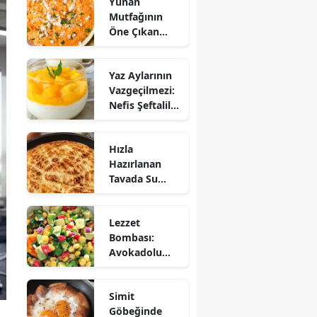
Yunan
Mutfağının
Öne Çıkan
Mezesi:
Tirokafteri
Yaz Aylarının
Nasıl Yapılır?
Vazgeçilmezi:
Nefis Şeftalili
Muhallebi
Tarifi!
Hızla
Hazırlanan
Tavada Su
Böreği Tarifi:
10 Dakikada
Lezzet
Sofralarınıza
Bombası:
Lezzet Katın!
Avokadolu
Mısır Salatası
Nasıl Yapılır?
Simit
Göbeğinde