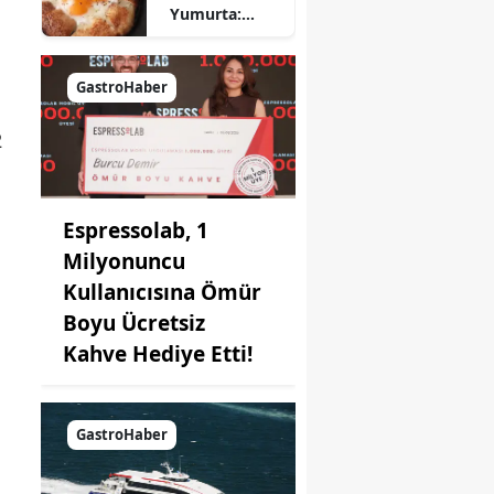
Yumurta:
Pratik ve
Farklı Bir
Kahvaltı
GastroHaber
Seçeneği
2
Espressolab, 1
Milyonuncu
Kullanıcısına Ömür
Boyu Ücretsiz
Kahve Hediye Etti!
GastroHaber