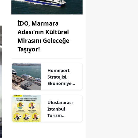
İDO, Marmara
Adası'nın Kültürel
Mirasını Geleceğe
Taşıyor!
Homeport
Stratejisi,
Ekonomiye
Milyonlarca
Dolar Katkı
Uluslararası
Sağlıyor!
İstanbul
Turizm
Fuarı'nda
Otelciliğin
Geleceği