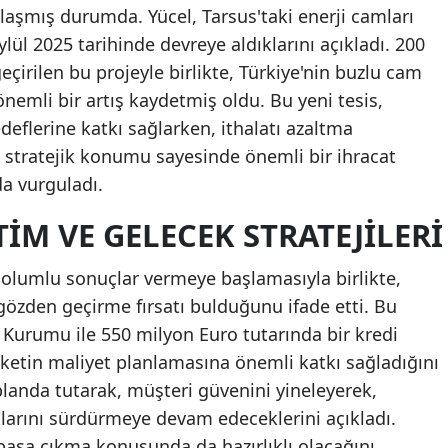
aşmış durumda. Yücel, Tarsus'taki enerji camları
Eylül 2025 tarihinde devreye aldıklarını açıkladı. 200
çirilen bu projeyle birlikte, Türkiye'nin buzlu cam
önemli bir artış kaydetmiş oldu. Bu yeni tesis,
edeflerine katkı sağlarken, ithalatı azaltma
, stratejik konumu sayesinde önemli bir ihracat
a vurguladı.
IM VE GELECEK STRATEJILERI
n olumlu sonuçlar vermeye başlamasıyla birlikte,
 gözden geçirme fırsatı bulduğunu ifade etti. Bu
 Kurumu ile 550 milyon Euro tutarında bir kredi
rketin maliyet planlamasına önemli katkı sağladığını
 planda tutarak, müşteri güvenini yineleyerek,
ıklarını sürdürmeye devam edeceklerini açıkladı.
a başa çıkma konusunda da hazırlıklı olacağını