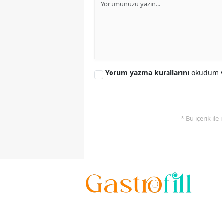
Yorum yazma kurallarını
okudum v
* Bu içerik ile