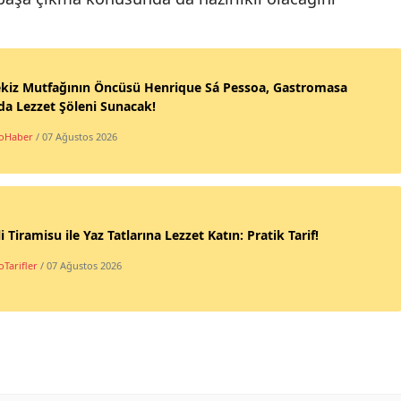
ekiz Mutfağının Öncüsü Henrique Sá Pessoa, Gastromasa
da Lezzet Şöleni Sunacak!
oHaber
/ 07 Ağustos 2026
li Tiramisu ile Yaz Tatlarına Lezzet Katın: Pratik Tarif!
Tarifler
/ 07 Ağustos 2026