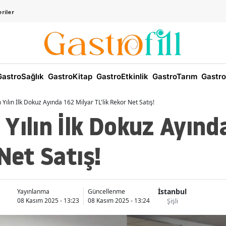
riler
astroSağlık
GastroKitap
GastroEtkinlik
GastroTarım
Gastro
Yılın İlk Dokuz Ayında 162 Milyar TL'lik Rekor Net Satış!
Yılın İlk Dokuz Ayınd
Net Satış!
İstanbul
Yayınlanma
Güncellenme
08 Kasım 2025 - 13:23
08 Kasım 2025 - 13:24
Şişli