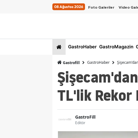
08 Ağustos 2026
Foto Galeriler
Video Gale
GastroHaber
GastroMagazin
G
GastroHaber
Şişecam'dan 
Gastrofill
Şişecam'dan 
TL'lik Rekor 
GastroFill
Editör