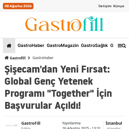
08 Ağustos 2026
İletişim
Künye
GastroHaber
GastroMagazin
GastroSağlık
GastroKi
GastroHaber
Gastrofill
Şişecam'dan Yeni Fırsat:
Global Genç Yetenek
Programı "Together" İçin
Başvurular Açıldı!
GastroFill
İstanbul
Yayınlanma
26 Ağustos 2025 - 13:31
Editör
Ataşehir