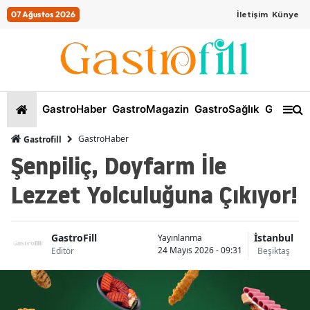
07 Ağustos 2026
İletişim
Künye
GastroHaber
GastroMagazin
GastroSağlık
GastroKi
GastroHaber
Gastrofill
Şenpiliç, Doyfarm İle
Lezzet Yolculuğuna Çıkıyor!
GastroFill
İstanbul
Yayınlanma
24 Mayıs 2026 - 09:31
Editör
Beşiktaş