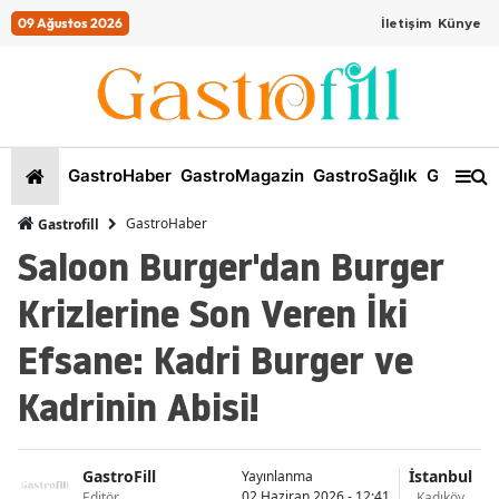
09 Ağustos 2026
İletişim
Künye
GastroHaber
GastroMagazin
GastroSağlık
GastroKi
GastroHaber
Gastrofill
Saloon Burger'dan Burger
Krizlerine Son Veren İki
Efsane: Kadri Burger ve
Kadrinin Abisi!
GastroFill
İstanbul
Yayınlanma
02 Haziran 2026 - 12:41
Editör
Kadıköy