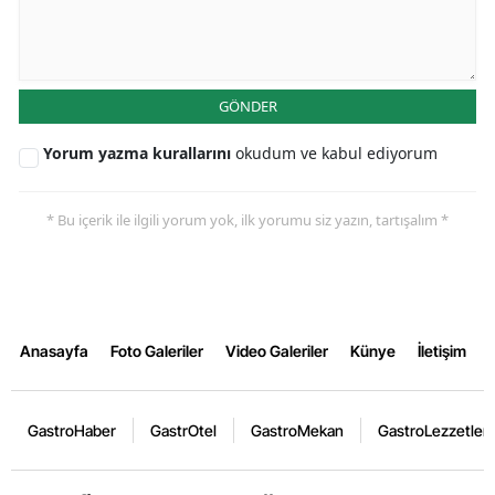
GÖNDER
Yorum yazma kurallarını
okudum ve kabul ediyorum
* Bu içerik ile ilgili yorum yok, ilk yorumu siz yazın, tartışalım *
Anasayfa
Foto Galeriler
Video Galeriler
Künye
İletişim
GastroHaber
GastrOtel
GastroMekan
GastroLezzetler