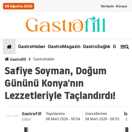
08 Ağustos 2026
İletişim
Künye
GastroHaber
GastroMagazin
GastroSağlık
GastroKi
GastroHaber
Gastrofill
Safiye Soyman, Doğum
Gününü Konya'nın
Lezzetleriyle Taçlandırdı!
GastroFill
İst
Yayınlanma
Güncellenme
08 Mart 2026 - 00:54
08 Mart 2026 - 00:55
Editör
Beş