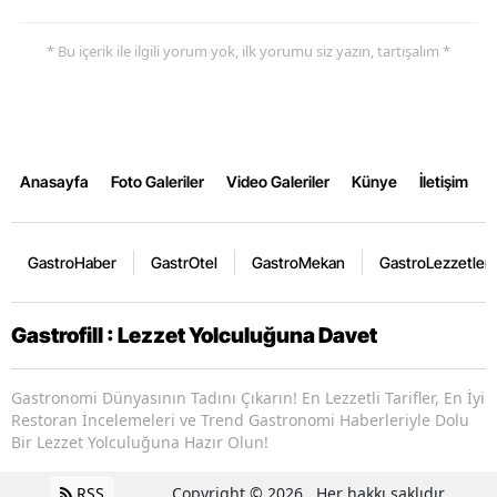
* Bu içerik ile ilgili yorum yok, ilk yorumu siz yazın, tartışalım *
Anasayfa
Foto Galeriler
Video Galeriler
Künye
İletişim
GastroHaber
GastrOtel
GastroMekan
GastroLezzetler
Gastrofill : Lezzet Yolculuğuna Davet
Gastronomi Dünyasının Tadını Çıkarın! En Lezzetli Tarifler, En İyi
Restoran İncelemeleri ve Trend Gastronomi Haberleriyle Dolu
Bir Lezzet Yolculuğuna Hazır Olun!
RSS
Copyright © 2026 . Her hakkı saklıdır.