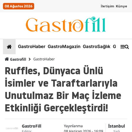
08 Ağustos 2026
İletişim
Künye
GastroHaber
GastroMagazin
GastroSağlık
GastroKi
GastroHaber
Gastrofill
Ruffles, Dünyaca Ünlü
İsimler ve Taraftarlarıyla
Unutulmaz Bir Maç İzleme
Etkinliği Gerçekleştirdi!
GastroFill
İstanbul
Yayınlanma
08 Haziran 2026 - 16:09
Editör
Şişli