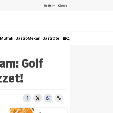
İletişim
Künye
Mutfak
GastroMekan
GastrOtel
am: Golf
zzet!