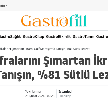
riler
astroSağlık
GastroKitap
GastroEtkinlik
GastroTarım
Gastro
alarını Şımartan İkram: Golf Maraşım’la Tanışın, %81 Sütlü Lezzet!
ralarını Şımartan İkr
anışın, %81 Sütlü Le
İstanbul
Yayınlanma
21 Şubat 2026 - 02:23
Kadıköy