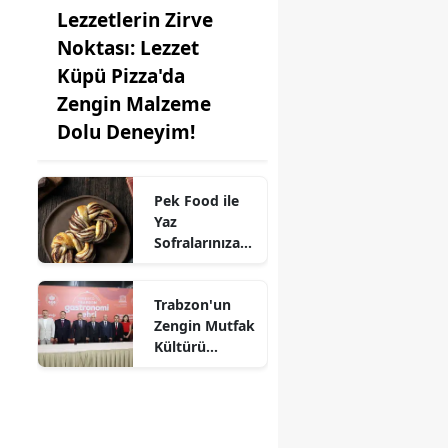
Lezzetlerin Zirve
Noktası: Lezzet
Küpü Pizza'da
Zengin Malzeme
Dolu Deneyim!
Pek Food ile
Yaz
Sofralarınıza
Kat Kat Lezzet:
Milföy
Trabzon'un
Hamuru
Zengin Mutfak
Farkıyla!
Kültürü
UNESCO'ya
Aday!