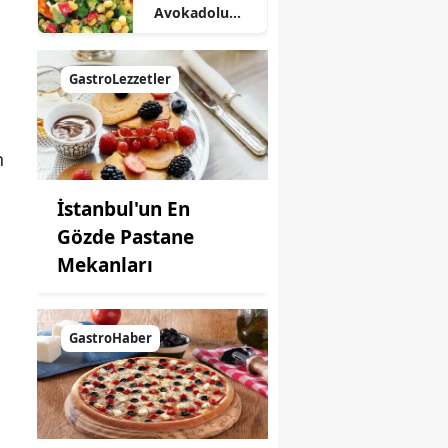
Avokadolu
Mısır Salatası
Nasıl Yapılır?
GastroLezzetler
n
İstanbul'un En
Gözde Pastane
Mekanları
GastroHaber
,