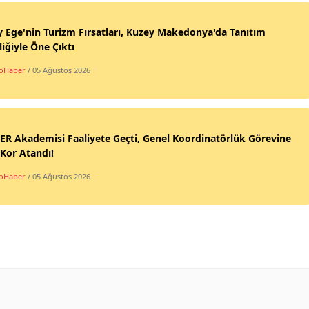
 Ege'nin Turizm Fırsatları, Kuzey Makedonya'da Tanıtım
liğiyle Öne Çıktı
oHaber
/ 05 Ağustos 2026
R Akademisi Faaliyete Geçti, Genel Koordinatörlük Görevine
Kor Atandı!
oHaber
/ 05 Ağustos 2026