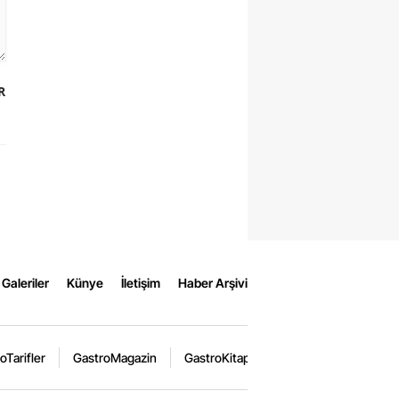
R
Galeriler
Künye
İletişim
Haber Arşivi
oTarifler
GastroMagazin
GastroKitap
GastroEtkinlik
Ga