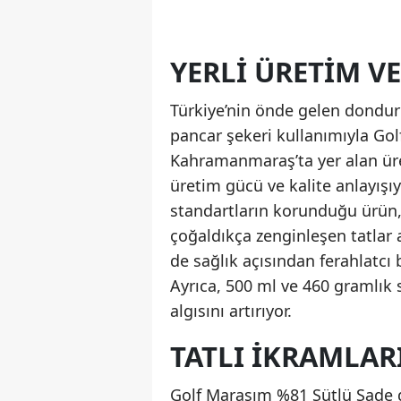
YERLI ÜRETIM VE
Türkiye’nin önde gelen dondur
pancar şekeri kullanımıyla Go
Kahramanmaraş’ta yer alan üret
üretim gücü ve kalite anlayış
standartların korunduğu ürün, t
çoğaldıkça zenginleşen tatlar 
de sağlık açısından ferahlatcı
Ayrıca, 500 ml ve 460 gramlık s
algısını artırıyor.
TATLI İKRAMLAR
Golf Maraşım %81 Sütlü Sade d