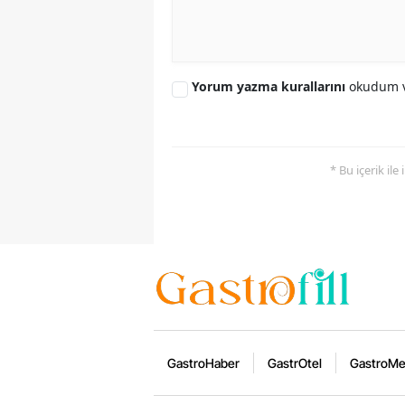
Yorum yazma kurallarını
okudum v
* Bu içerik ile
GastroHaber
GastrOtel
GastroM