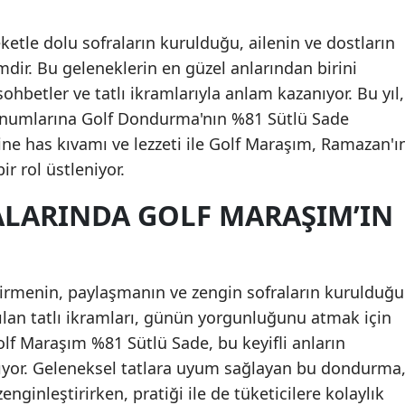
etle dolu sofraların kurulduğu, ailenin ve dostların
mdir. Bu geleneklerin en güzel anlarından birini
sohbetler ve tatlı ikramlarıyla anlam kazanıyor. Bu yıl,
unumlarına Golf Dondurma'nın %81 Sütlü Sade
ne has kıvamı ve lezzeti ile Golf Maraşım, Ramazan'ı
ir rol üstleniyor.
LARINDA GOLF MARAŞIM’IN
çirmenin, paylaşmanın ve zengin sofraların kurulduğu
pılan tatlı ikramları, günün yorgunluğunu atmak için
Golf Maraşım %81 Sütlü Sade, bu keyifli anların
ıyor. Geleneksel tatlara uyum sağlayan bu dondurma
zenginleştirirken, pratiği ile de tüketicilere kolaylık