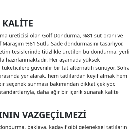
 KALITE
ma üreticisi olan Golf Dondurma, %81 süt oranı ve
lf Maraşım %81 Sütlü Sade dondurmasını tasarlıyor.
im tesislerinde titizlikle üretilen bu dondurma, yerl
ıyla hazırlanmaktadır. Her aşamada yüksek
üketicilere güvenilir bir tat alternatifi sunuyor. Sofr
arasında yer alarak, hem tatlılardan keyif almak hem
 bir seçenek sunması bakımından dikkat çekiyor.
tandartlarıyla, daha ağır bir içerik sunarak kalite
ININ VAZGEÇILMEZI
ondurma, baklava, kadayıf gibi geleneksel tatlıların