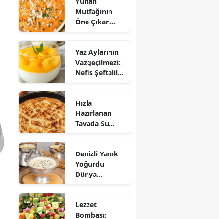
Yunan
Mutfağının
Öne Çıkan
Mezesi:
Tirokafteri
Yaz Aylarının
Nasıl Yapılır?
Vazgeçilmezi:
Nefis Şeftalili
Muhallebi
Tarifi!
Hızla
Hazırlanan
Tavada Su
Böreği Tarifi:
10 Dakikada
Denizli Yanık
Sofralarınıza
Yoğurdu
Lezzet Katın!
Dünya
Sofrasına Çıktı
Lezzet
Bombası: