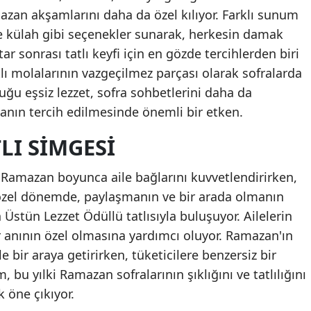
zan akşamlarını daha da özel kılıyor. Farklı sunum
 ve külah gibi seçenekler sunarak, herkesin damak
ftar sonrası tatlı keyfi için en gözde tercihlerden biri
ı molalarının vazgeçilmez parçası olarak sofralarda
duğu eşsiz lezzet, sofra sohbetlerini daha da
anın tercih edilmesinde önemli bir etken.
LI SIMGESI
Ramazan boyunca aile bağlarını kuvvetlendirirken,
 özel dönemde, paylaşmanın ve bir arada olmanın
stün Lezzet Ödüllü tatlısıyla buluşuyor. Ailelerin
er anının özel olmasına yardımcı oluyor. Ramazan'ın
e bir araya getirirken, tüketicilere benzersiz bir
bu yılki Ramazan sofralarının şıklığını ve tatlılığını
 öne çıkıyor.