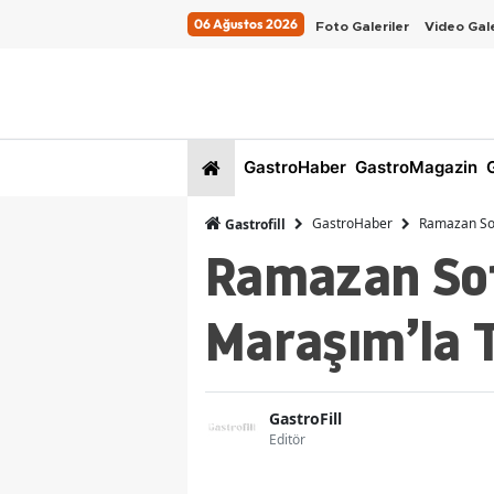
06 Ağustos 2026
Foto Galeriler
Video Gale
GastroHaber
GastroMagazin
G
GastroHaber
Ramazan Sofr
Gastrofill
Ramazan Sof
Maraşım’la T
GastroFill
Editör