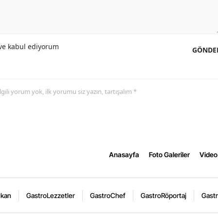
e kabul ediyorum
GÖNDE
 ilgili yorum yok, ilk yorumu siz yazın, tartışalım *
Anasayfa
Foto Galeriler
Video 
ekan
GastroLezzetler
GastroChef
GastroRöportaj
Gastr