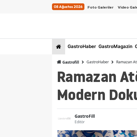
08 Ağustos 2026
Foto Galeriler
Video Gale
GastroHaber
GastroMagazin
G
GastroHaber
Ramazan Atö
Gastrofill
Ramazan Atö
Modern Doku
GastroFill
Editör