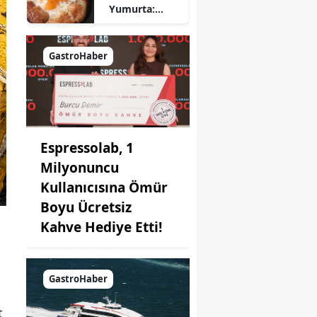
Yumurta:
Pratik ve
Farklı Bir
Kahvaltı
GastroHaber
Seçeneği
Espressolab, 1
Milyonuncu
Kullanıcısına Ömür
Boyu Ücretsiz
Kahve Hediye Etti!
GastroHaber
t