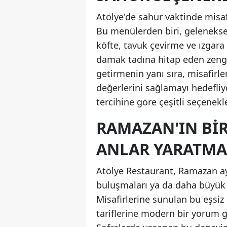
Atölye'de sahur vaktinde misafi
Bu menülerden biri, geleneksel
köfte, tavuk çevirme ve ızgara 
damak tadına hitap eden zengin
getirmenin yanı sıra, misafirle
değerlerini sağlamayı hedefliy
tercihine göre çeşitli seçenekl
RAMAZAN'IN BIR
ANLAR YARATM
Atölye Restaurant, Ramazan ayın
buluşmaları ya da daha büyük 
Misafirlerine sunulan bu eşsi
tariflerine modern bir yorum g