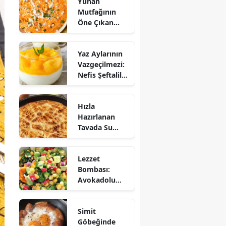
Yunan
Mutfağının
Öne Çıkan
Mezesi:
Tirokafteri
Yaz Aylarının
Nasıl Yapılır?
Vazgeçilmezi:
Nefis Şeftalili
Muhallebi
Tarifi!
Hızla
Hazırlanan
Tavada Su
Böreği Tarifi:
10 Dakikada
Lezzet
Sofralarınıza
Bombası:
Lezzet Katın!
Avokadolu
Mısır Salatası
Nasıl Yapılır?
Simit
Göbeğinde