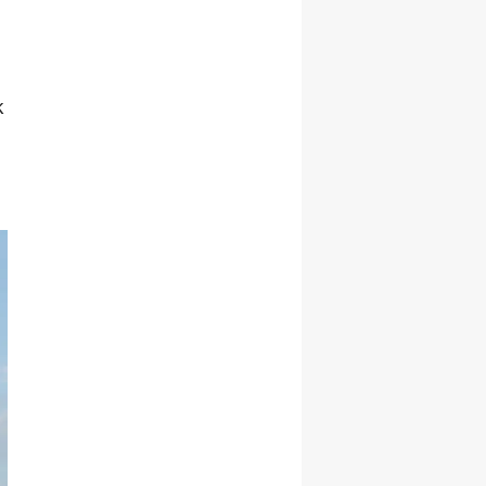
Şekillenecek
k