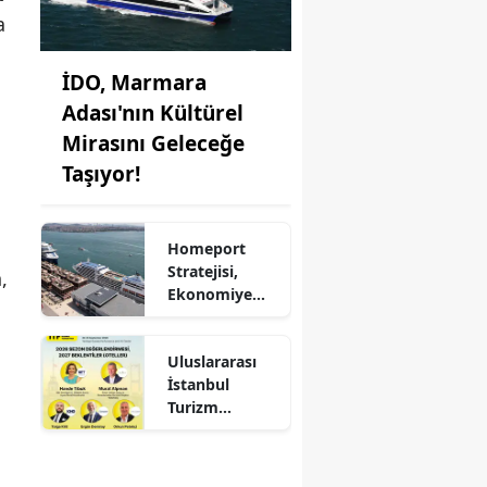
a
İDO, Marmara
Adası'nın Kültürel
Mirasını Geleceğe
Taşıyor!
Homeport
Stratejisi,
,
Ekonomiye
Milyonlarca
Dolar Katkı
Uluslararası
Sağlıyor!
İstanbul
Turizm
Fuarı'nda
Otelciliğin
Geleceği