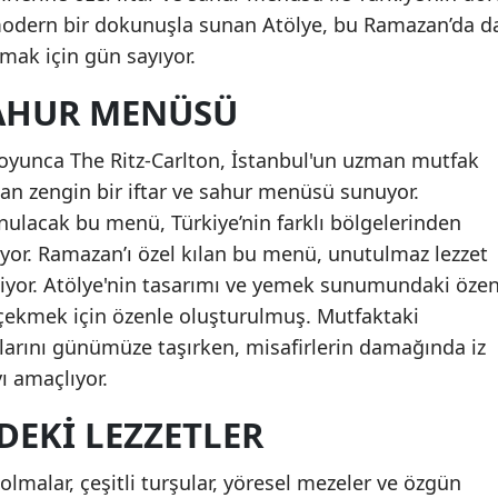
 modern bir dokunuşla sunan Atölye, bu Ramazan’da d
mak için gün sayıyor.
SAHUR MENÜSÜ
oyunca The Ritz-Carlton, İstanbul'un uzman mutfak
lan zengin bir iftar ve sahur menüsü sunuyor.
unulacak bu menü, Türkiye’nin farklı bölgelerinden
şıyor. Ramazan’ı özel kılan bu menü, unutulmaz lezzet
iyor. Atölye'nin tasarımı ve yemek sunumundaki özen
 çekmek için özenle oluşturulmuş. Mutfaktaki
larını günümüze taşırken, misafirlerin damağında iz
 amaçlıyor.
EKI LEZZETLER
lmalar, çeşitli turşular, yöresel mezeler ve özgün