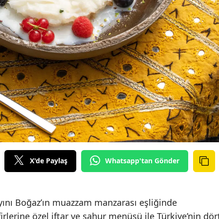
X'de Paylaş
Whatsapp'tan Gönder
yını Boğaz’ın muazzam manzarası eşliğinde
irlerine özel iftar ve sahur menüsü ile Türkiye’nin dör