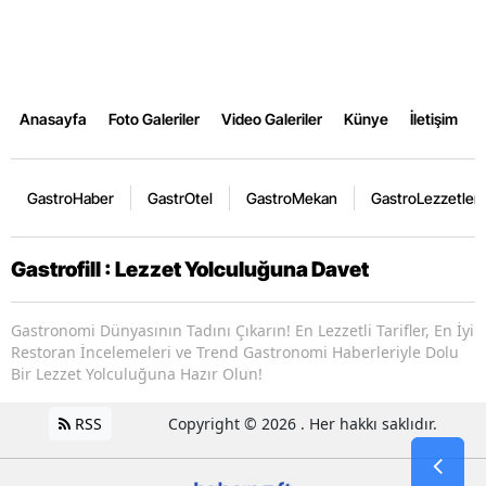
Anasayfa
Foto Galeriler
Video Galeriler
Künye
İletişim
GastroHaber
GastrOtel
GastroMekan
GastroLezzetler
Gastrofill : Lezzet Yolculuğuna Davet
Gastronomi Dünyasının Tadını Çıkarın! En Lezzetli Tarifler, En İyi
Restoran İncelemeleri ve Trend Gastronomi Haberleriyle Dolu
Bir Lezzet Yolculuğuna Hazır Olun!
RSS
Copyright © 2026 . Her hakkı saklıdır.