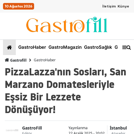
10 Ağustos 2026
İletişim
Künye
GastroHaber
GastroMagazin
GastroSağlık
GastroKi
GastroHaber
Gastrofill
PizzaLazza'nın Sosları, San
Marzano Domatesleriyle
Eşsiz Bir Lezzete
Dönüşüyor!
GastroFill
İstanbul
Yayınlanma
22 Aralık 2025 - 20:02
Editör
Ataşehir