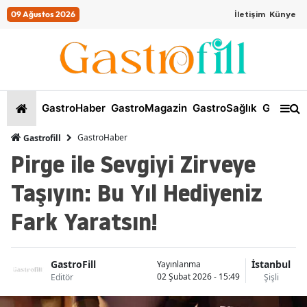
09 Ağustos 2026
İletişim
Künye
GastroHaber
GastroMagazin
GastroSağlık
GastroKi
GastroHaber
Gastrofill
Pirge ile Sevgiyi Zirveye
Taşıyın: Bu Yıl Hediyeniz
Fark Yaratsın!
GastroFill
İstanbul
Yayınlanma
02 Şubat 2026 - 15:49
Editör
Şişli