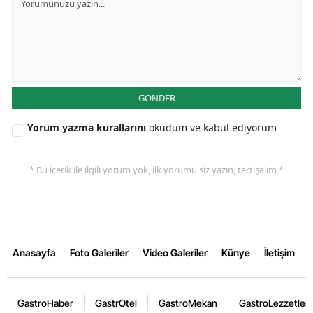
GÖNDER
Yorum yazma kurallarını
okudum ve kabul ediyorum
* Bu içerik ile ilgili yorum yok, ilk yorumu siz yazın, tartışalım *
Anasayfa
Foto Galeriler
Video Galeriler
Künye
İletişim
GastroHaber
GastrOtel
GastroMekan
GastroLezzetler