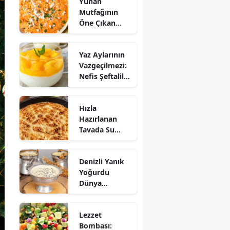
Yunan
Mutfağının
Öne Çıkan
Mezesi:
Tirokafteri
Yaz Aylarının
Nasıl Yapılır?
Vazgeçilmezi:
Nefis Şeftalili
Muhallebi
Tarifi!
Hızla
Hazırlanan
Tavada Su
Böreği Tarifi:
10 Dakikada
Denizli Yanık
Sofralarınıza
Yoğurdu
Lezzet Katın!
Dünya
Sofrasına Çıktı
Lezzet
Bombası: