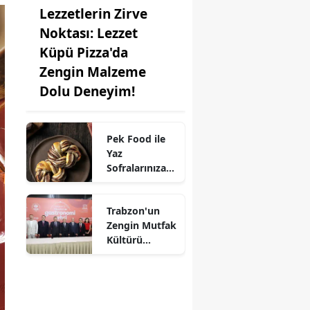
Lezzetlerin Zirve
Noktası: Lezzet
Küpü Pizza'da
Zengin Malzeme
Dolu Deneyim!
Pek Food ile
Yaz
Sofralarınıza
Kat Kat Lezzet:
Milföy
Trabzon'un
Hamuru
Zengin Mutfak
Farkıyla!
Kültürü
UNESCO'ya
Aday!