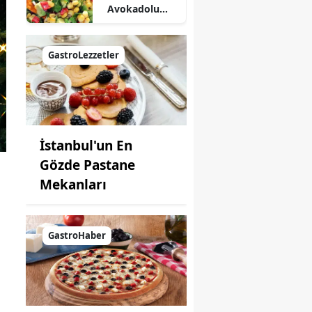
Avokadolu
Mısır Salatası
Nasıl Yapılır?
GastroLezzetler
İstanbul'un En
Gözde Pastane
Mekanları
GastroHaber