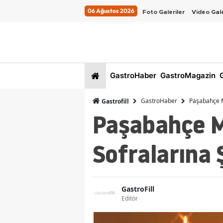
06 Ağustos 2026
Foto Galeriler
Video Gale
GastroHaber
GastroMagazin
G
GastroHaber
Paşabahçe Ma
Gastrofill
Paşabahçe M
Sofralarına Ş
GastroFill
Editör