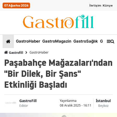
07 Ağustos 2026
İletişim
Künye
GastroHaber
GastroMagazin
GastroSağlık
GastroKi
GastroHaber
Gastrofill
Paşabahçe Mağazaları'ndan
"Bir Dilek, Bir Şans"
Etkinliği Başladı
GastroFill
İstanbul
Yayınlanma
08 Aralık 2025 - 16:11
Editör
Beykoz