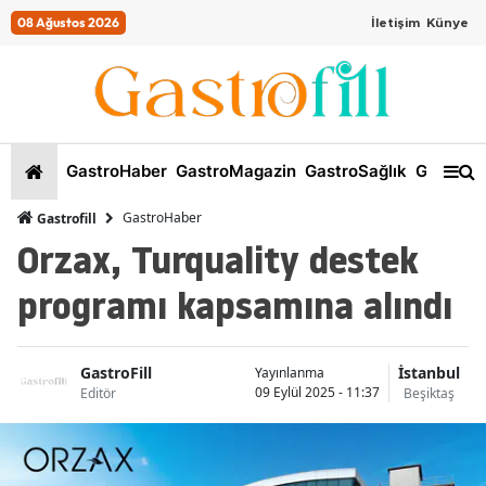
08 Ağustos 2026
İletişim
Künye
GastroHaber
GastroMagazin
GastroSağlık
GastroKi
GastroHaber
Gastrofill
Orzax, Turquality destek
programı kapsamına alındı
GastroFill
İstanbul
Yayınlanma
09 Eylül 2025 - 11:37
Editör
Beşiktaş