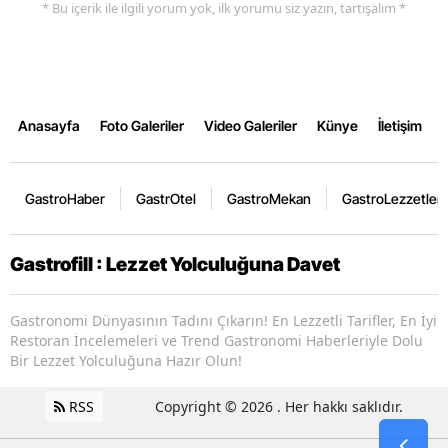
* Bu içerik ile ilgili yorum yok, ilk yorumu siz yazın, tartışalım *
Anasayfa
Foto Galeriler
Video Galeriler
Künye
İletişim
GastroHaber
GastrOtel
GastroMekan
GastroLezzetler
Gastrofill : Lezzet Yolculuğuna Davet
Gastronomi Dünyasının Tadını Çıkarın! En Lezzetli Tarifler, En İyi
Restoran İncelemeleri ve Trend Gastronomi Haberleriyle Dolu
Bir Lezzet Yolculuğuna Hazır Olun!
RSS
Copyright © 2026 . Her hakkı saklıdır.