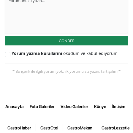
GÖNDER
Yorum yazma kurallarını
okudum ve kabul ediyorum
* Bu içerik ile ilgili yorum yok, ilk yorumu siz yazın, tartışalım *
Anasayfa
Foto Galeriler
Video Galeriler
Künye
İletişim
GastroHaber
GastrOtel
GastroMekan
GastroLezzetler