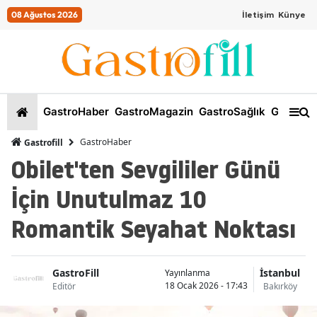
08 Ağustos 2026
İletişim
Künye
GastroHaber
GastroMagazin
GastroSağlık
GastroKi
GastroHaber
Gastrofill
Obilet'ten Sevgililer Günü
İçin Unutulmaz 10
Romantik Seyahat Noktası
GastroFill
İstanbul
Yayınlanma
18 Ocak 2026 - 17:43
Editör
Bakırköy