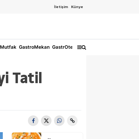
İletişim
Künye
Mutfak
GastroMekan
GastrOtel
i Tatil