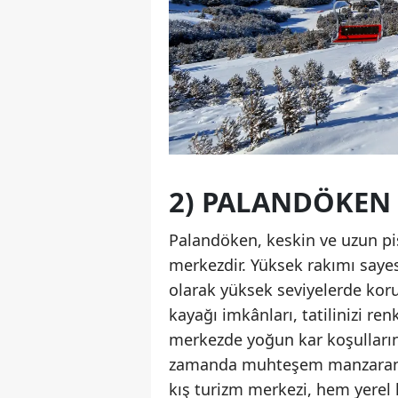
2) PALANDÖKEN
Palandöken, keskin ve uzun pist
merkezdir. Yüksek rakımı saye
olarak yüksek seviyelerde kor
kayağı imkânları, tatilinizi re
merkezde yoğun kar koşullarınd
zamanda muhteşem manzaranın 
kış turizm merkezi, hem yerel h