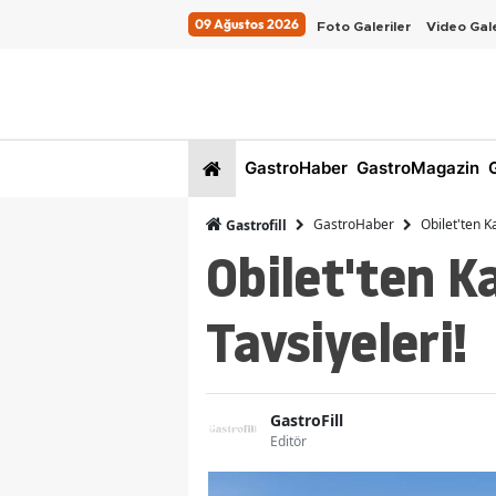
09 Ağustos 2026
Foto Galeriler
Video Gale
GastroHaber
GastroMagazin
G
GastroHaber
Obilet'ten Ka
Gastrofill
Obilet'ten Ka
Tavsiyeleri!
GastroFill
Editör