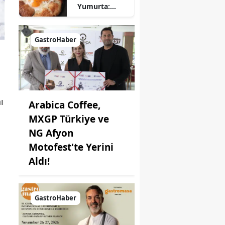
Yumurta:
Pratik ve
Farklı Bir
Kahvaltı
GastroHaber
Seçeneği
ı
Arabica Coffee,
MXGP Türkiye ve
NG Afyon
Motofest'te Yerini
Aldı!
GastroHaber