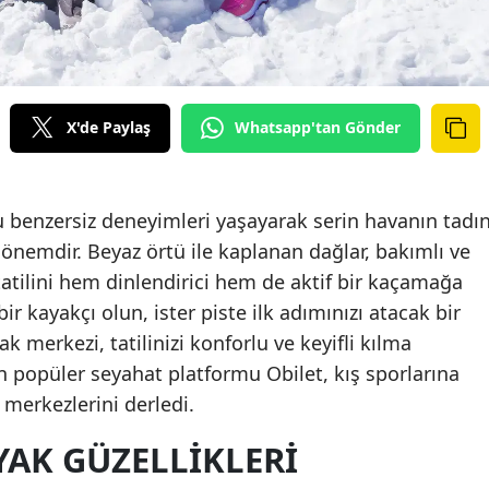
X'de Paylaş
Whatsapp'tan Gönder
benzersiz deneyimleri yaşayarak serin havanın tadın
nemdir. Beyaz örtü ile kaplanan dağlar, bakımlı ve
k tatilini hem dinlendirici hem de aktif bir kaçamağa
ir kayakçı olun, ister piste ilk adımınızı atacak bir
k merkezi, tatilinizi konforlu ve keyifli kılma
in popüler seyahat platformu Obilet, kış sporlarına
 merkezlerini derledi.
YAK GÜZELLIKLERI