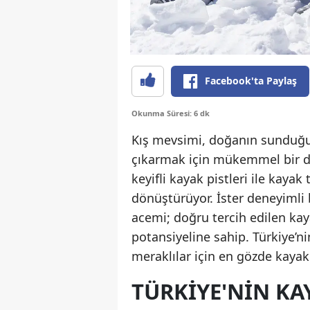
Facebook'ta Paylaş
Okunma Süresi: 6 dk
Kış mevsimi, doğanın sunduğu 
çıkarmak için mükemmel bir dö
keyifli kayak pistleri ile kaya
dönüştürüyor. İster deneyimli b
acemi; doğru tercih edilen kaya
potansiyeline sahip. Türkiye’n
meraklılar için en gözde kayak
TÜRKIYE'NIN KA