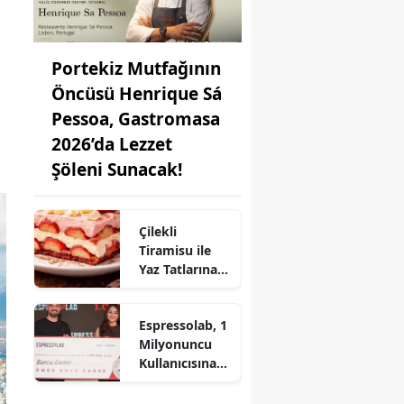
Portekiz Mutfağının
Öncüsü Henrique Sá
Pessoa, Gastromasa
2026’da Lezzet
Şöleni Sunacak!
Çilekli
Tiramisu ile
Yaz Tatlarına
Lezzet Katın:
Pratik Tarif!
Espressolab, 1
Milyonuncu
Kullanıcısına
Ömür Boyu
Ücretsiz Kahve