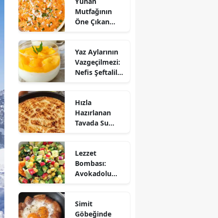
Yunan
Mutfağının
Öne Çıkan
Mezesi:
Tirokafteri
Yaz Aylarının
Nasıl Yapılır?
Vazgeçilmezi:
Nefis Şeftalili
Muhallebi
Tarifi!
Hızla
Hazırlanan
Tavada Su
Böreği Tarifi:
10 Dakikada
Lezzet
Sofralarınıza
Bombası:
Lezzet Katın!
Avokadolu
Mısır Salatası
Nasıl Yapılır?
Simit
Göbeğinde