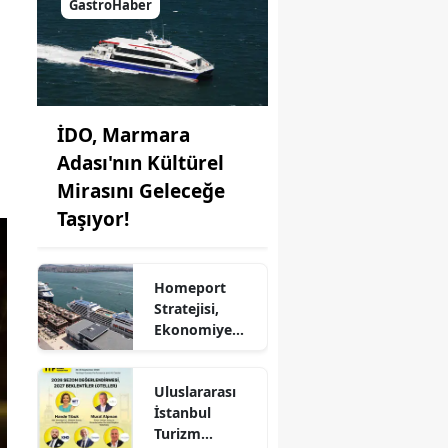
GastroHaber
İDO, Marmara
Adası'nın Kültürel
Mirasını Geleceğe
Taşıyor!
Homeport
Stratejisi,
Ekonomiye
Milyonlarca
Dolar Katkı
Uluslararası
Sağlıyor!
İstanbul
Turizm