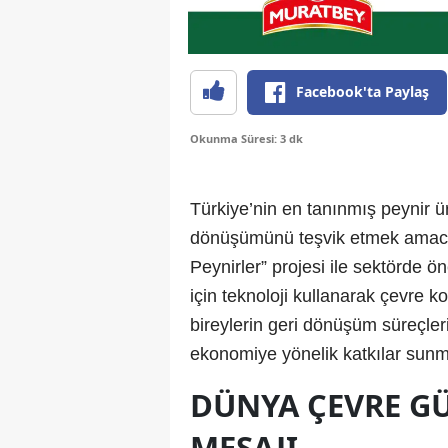
Facebook'ta Paylaş
Okunma Süresi: 3 dk
Türkiye’nin en tanınmış peynir ür
dönüşümünü teşvik etmek amacıy
Peynirler” projesi ile sektörde ö
için teknoloji kullanarak çevre k
bireylerin geri dönüşüm süreçle
ekonomiye yönelik katkılar sunm
DÜNYA ÇEVRE GÜ
MESAJI