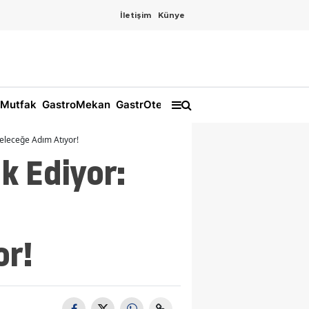
İletişim
Künye
Mutfak
GastroMekan
GastrOtel
Geleceğe Adım Atıyor!
k Ediyor:
or!