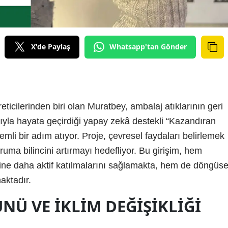
X'de Paylaş
Whatsapp'tan Gönder
eticilerinden biri olan Muratbey, ambalaj atıklarının geri
la hayata geçirdiği yapay zekâ destekli “Kazandıran
nemli bir adım atıyor. Proje, çevresel faydaları belirlemek
oruma bilincini artırmayı hedefliyor. Bu girişim, hem
rine daha aktif katılmalarını sağlamakta, hem de döngüse
aktadır.
NÜ VE İKLIM DEĞIŞIKLIĞI