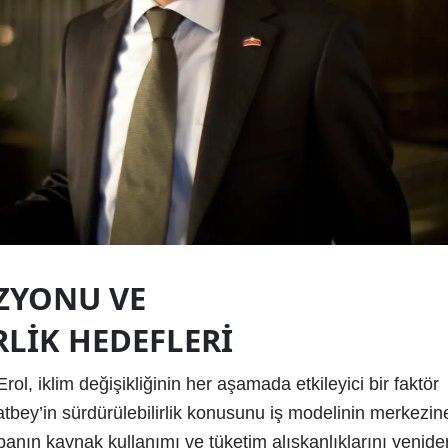
ZYONU VE
LIK HEDEFLERI
l, iklim değişikliğinin her aşamada etkileyici bir faktör
bey’in sürdürülebilirlik konusunu iş modelinin merkezin
 çabanın kaynak kullanımı ve tüketim alışkanlıklarını yenide