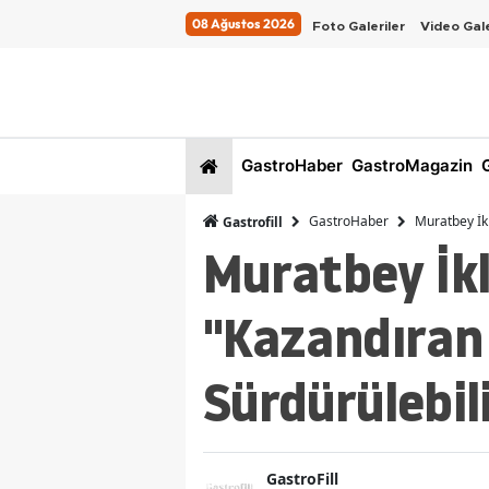
08 Ağustos 2026
Foto Galeriler
Video Gale
GastroHaber
GastroMagazin
G
GastroHaber
Muratbey İkl
Gastrofill
Muratbey İkl
"Kazandıran 
Sürdürülebil
GastroFill