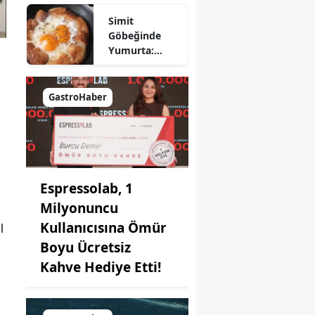
Nasıl Yapılır?
Simit
Göbeğinde
Yumurta:
Pratik ve
Farklı Bir
Kahvaltı
GastroHaber
Seçeneği
Espressolab, 1
Milyonuncu
Kullanıcısına Ömür
l
Boyu Ücretsiz
Kahve Hediye Etti!