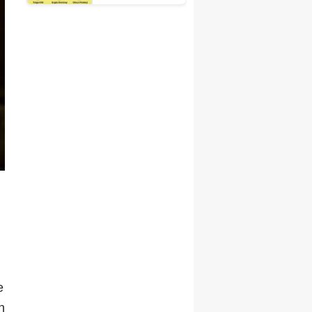
Fuarı'nda
Otelciliğin
Geleceği
Şekillenecek
e
n