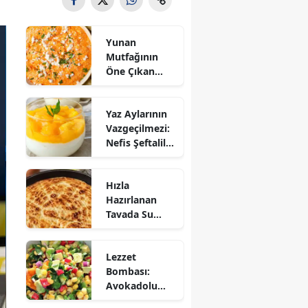
Yunan
Mutfağının
Öne Çıkan
Mezesi:
Tirokafteri
Yaz Aylarının
Nasıl Yapılır?
Vazgeçilmezi:
Nefis Şeftalili
Muhallebi
Tarifi!
Hızla
Hazırlanan
Tavada Su
Böreği Tarifi:
10 Dakikada
Lezzet
Sofralarınıza
Bombası:
Lezzet Katın!
Avokadolu
Mısır Salatası