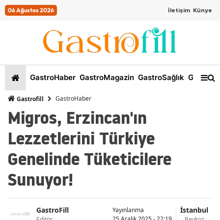
06 Ağustos 2026
İletişim
Künye
GastroHaber
GastroMagazin
GastroSağlık
GastroKi
GastroHaber
Gastrofill
Migros, Erzincan'ın
Lezzetlerini Türkiye
Genelinde Tüketicilere
Sunuyor!
GastroFill
İstanbul
Yayınlanma
25 Aralık 2025 - 22:19
Editör
Beykoz