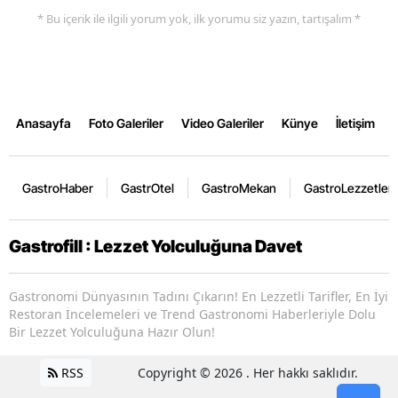
* Bu içerik ile ilgili yorum yok, ilk yorumu siz yazın, tartışalım *
Anasayfa
Foto Galeriler
Video Galeriler
Künye
İletişim
GastroHaber
GastrOtel
GastroMekan
GastroLezzetler
Gastrofill : Lezzet Yolculuğuna Davet
Gastronomi Dünyasının Tadını Çıkarın! En Lezzetli Tarifler, En İyi
Restoran İncelemeleri ve Trend Gastronomi Haberleriyle Dolu
Bir Lezzet Yolculuğuna Hazır Olun!
RSS
Copyright © 2026 . Her hakkı saklıdır.