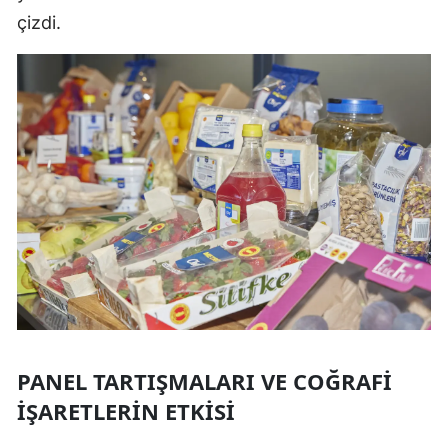
çizdi.
PANEL TARTIŞMALARI VE COĞRAFI
İŞARETLERIN ETKISI