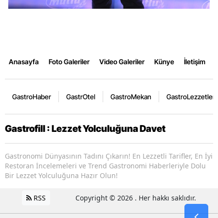
Anasayfa
Foto Galeriler
Video Galeriler
Künye
İletişim
GastroHaber
GastrOtel
GastroMekan
GastroLezzetler
Gastrofill : Lezzet Yolculuğuna Davet
Gastronomi Dünyasının Tadını Çıkarın! En Lezzetli Tarifler, En İyi
Restoran İncelemeleri ve Trend Gastronomi Haberleriyle Dolu
Bir Lezzet Yolculuğuna Hazır Olun!
RSS
Copyright © 2026 . Her hakkı saklıdır.