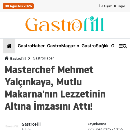
08 Ağustos 2026
İletişim
Künye
GastroHaber
GastroMagazin
GastroSağlık
GastroKi
GastroHaber
Gastrofill
Masterchef Mehmet
Yalçınkaya, Mutlu
Makarna'nın Lezzetinin
Altına İmzasını Attı!
GastroFill
Yayınlanma
27 Şubat 2025 - 10:56
Editör