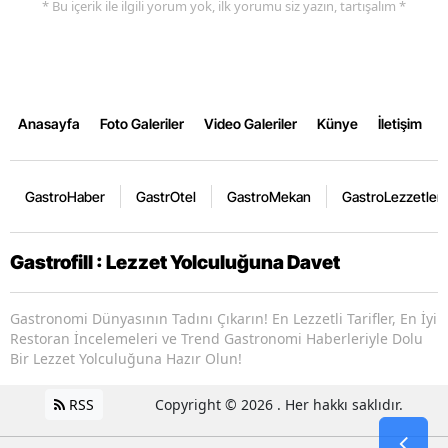
* Bu içerik ile ilgili yorum yok, ilk yorumu siz yazın, tartışalım *
Anasayfa
Foto Galeriler
Video Galeriler
Künye
İletişim
GastroHaber
GastrOtel
GastroMekan
GastroLezzetler
Gastrofill : Lezzet Yolculuğuna Davet
Gastronomi Dünyasının Tadını Çıkarın! En Lezzetli Tarifler, En İyi
Restoran İncelemeleri ve Trend Gastronomi Haberleriyle Dolu
Bir Lezzet Yolculuğuna Hazır Olun!
RSS
Copyright © 2026 . Her hakkı saklıdır.