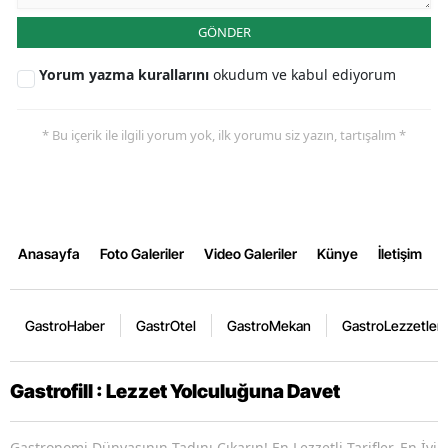
GÖNDER
Yorum yazma kurallarını
okudum ve kabul ediyorum
* Bu içerik ile ilgili yorum yok, ilk yorumu siz yazın, tartışalım *
Anasayfa
Foto Galeriler
Video Galeriler
Künye
İletişim
GastroHaber
GastrOtel
GastroMekan
GastroLezzetler
Gastrofill : Lezzet Yolculuğuna Davet
Gastronomi Dünyasının Tadını Çıkarın! En Lezzetli Tarifler, En İyi