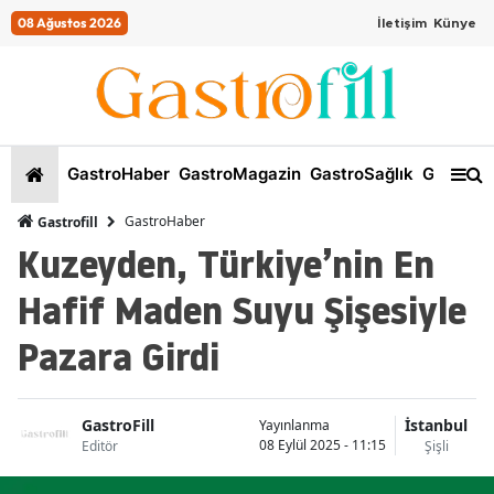
08 Ağustos 2026
İletişim
Künye
GastroHaber
GastroMagazin
GastroSağlık
GastroKi
GastroHaber
Gastrofill
Kuzeyden, Türkiye’nin En
Hafif Maden Suyu Şişesiyle
Pazara Girdi
GastroFill
İstanbul
Yayınlanma
08 Eylül 2025 - 11:15
Editör
Şişli