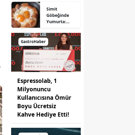
Nasıl Yapılır?
Simit
Göbeğinde
Yumurta:
Pratik ve
Farklı Bir
Kahvaltı
GastroHaber
Seçeneği
f
Espressolab, 1
Milyonuncu
Kullanıcısına Ömür
Boyu Ücretsiz
Kahve Hediye Etti!