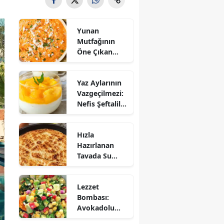
Yunan
Mutfağının
Öne Çıkan
Mezesi:
Tirokafteri
Yaz Aylarının
Nasıl Yapılır?
Vazgeçilmezi:
Nefis Şeftalili
Muhallebi
Tarifi!
Hızla
Hazırlanan
Tavada Su
Böreği Tarifi:
10 Dakikada
Lezzet
Sofralarınıza
Bombası:
Lezzet Katın!
Avokadolu
Mısır Salatası