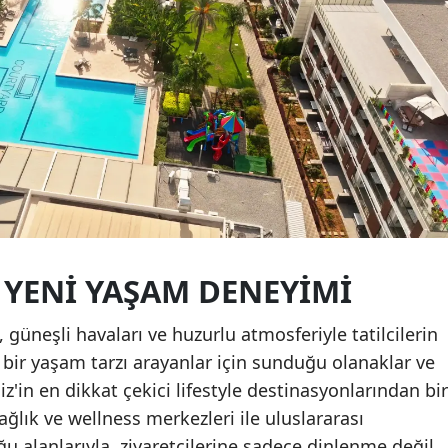
A YENI YAŞAM DENEYIMI
, güneşli havaları ve huzurlu atmosferiyle tatilcilerin
n bir yaşam tarzı arayanlar için sunduğu olanaklar ve
iz'in en dikkat çekici lifestyle destinasyonlarından bir
 sağlık ve wellness merkezleri ile uluslararası
u alanlarıyla, ziyaretçilerine sadece dinlenme değil,