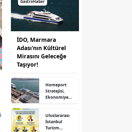
GastroHaber
İDO, Marmara
Adası'nın Kültürel
Mirasını Geleceğe
Taşıyor!
Homeport
Stratejisi,
Ekonomiye
Milyonlarca
Dolar Katkı
i
Uluslararası
Sağlıyor!
İstanbul
Turizm