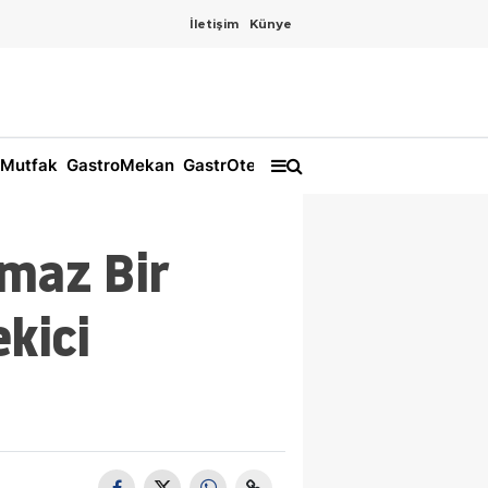
İletişim
Künye
Mutfak
GastroMekan
GastrOtel
lmaz Bir
kici