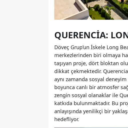
QUERENCIA: LON
Döveç Grup’un İskele Long Bea
merkezlerinden biri olmaya haz
taşıyan proje, dört bloktan o
dikkat çekmektedir. Querenci
aynı zamanda sosyal deneyim od
boyunca canlı bir atmosfer s
zengin sosyal olanaklar ile Q
katkıda bulunmaktadır. Bu proj
anlayışında yenilikçi bir yakla
hedefliyor.