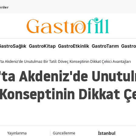
riler
astroSağlık
GastroKitap
GastroEtkinlik
GastroTarım
Gastro
'ta Akdeniz'de Unutulmaz Bir Tatil: Döveç Konseptinin Dikkat Çekici Avantajları
'ta Akdeniz'de Unutu
 Konseptinin Dikkat Çe
İstanbul
Yayınlanma
Güncellenme