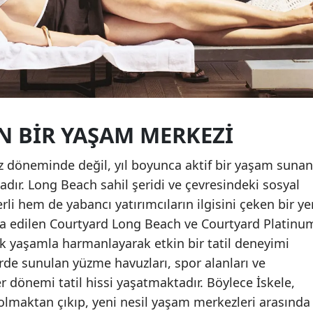
EN BIR YAŞAM MERKEZI
yaz döneminde değil, yıl boyunca aktif bir yaşam sunan
dır. Long Beach sahil şeridi ve çevresindeki sosyal
rli hem de yabancı yatırımcıların ilgisini çeken bir ye
inşa edilen Courtyard Long Beach ve Courtyard Platinu
ik yaşamla harmanlayarak etkin bir tatil deneyimi
rde sunulan yüzme havuzları, spor alanları ve
her dönemi tatil hissi yaşatmaktadır. Böylece İskele,
 olmaktan çıkıp, yeni nesil yaşam merkezleri arasında