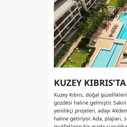
KUZEY KIBRIS’T
Kuzey Kıbrıs, doğal güzellikleri
gözdesi haline gelmiştir. Saki
yenilikçi projeleri, adayı Akden
haline getiriyor. Ada, plajları,
mutfakların bir arada sunulduğ