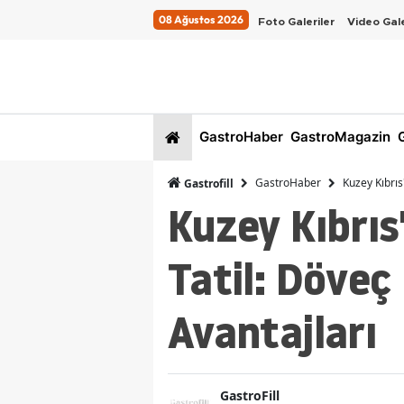
08 Ağustos 2026
Foto Galeriler
Video Gale
GastroHaber
GastroMagazin
G
GastroHaber
Kuzey Kıbrıs
Gastrofill
Kuzey Kıbrıs
Tatil: Döveç
Avantajları
GastroFill