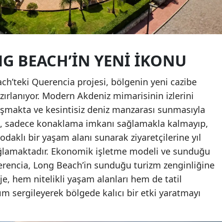
G BEACH’IN YENI İKONU
ch’teki Querencia projesi, bölgenin yeni cazibe
ırlanıyor. Modern Akdeniz mimarisinin izlerini
luşmakta ve kesintisiz deniz manzarası sunmasıyla
a, sadece konaklama imkanı sağlamakla kalmayıp,
aklı bir yaşam alanı sunarak ziyaretçilerine yıl
ağlamaktadır. Ekonomik işletme modeli ve sunduğu
uerencia, Long Beach’in sunduğu turizm zenginliğine
e, hem nitelikli yaşam alanları hem de tatil
şım sergileyerek bölgede kalıcı bir etki yaratmayı