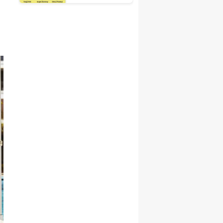
Fuarı'nda
Otelciliğin
Geleceği
Şekillenecek