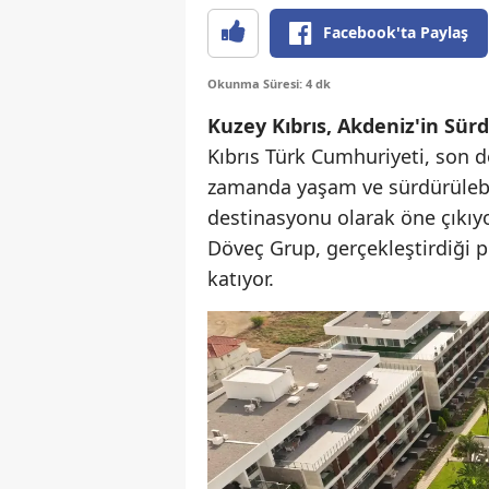
Facebook'ta Paylaş
Okunma Süresi: 4 dk
Kuzey Kıbrıs, Akdeniz'in Sür
Kıbrıs Türk Cumhuriyeti, son d
zamanda yaşam ve sürdürülebili
destinasyonu olarak öne çıkıyo
Döveç Grup, gerçekleştirdiği pr
katıyor.