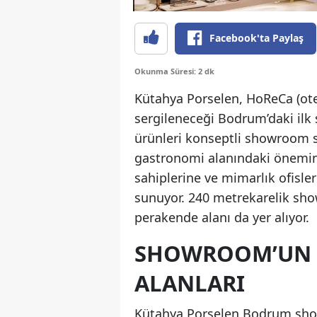
Facebook'ta Paylaş
Okunma Süresi: 2 dk
Kütahya Porselen, HoReCa (otel
sergileneceği Bodrum’daki ilk
ürünleri konseptli showroom s
gastronomi alanındaki önemine 
sahiplerine ve mimarlık ofisle
sunuyor. 240 metrekarelik sho
perakende alanı da yer alıyor.
SHOWROOM’UN Ö
ALANLARI
Kütahya Porselen Bodrum show