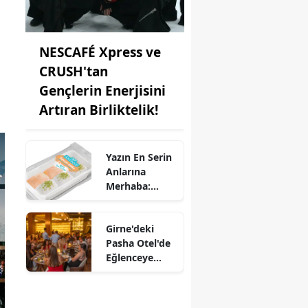
NESCAFÉ Xpress ve
CRUSH'tan
Gençlerin Enerjisini
Artıran Birliktelik!
Yazın En Serin
Anlarına
Merhaba:
Dünya Kavun
Günü'nde Golf
Girne'deki
Anadolu
Pasha Otel'de
Kavun ile
Eğlenceye
Ferahlatıcı
Renk Katan
Kutlama!
Yeni Mekan:
RAYA