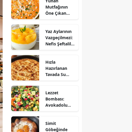
Yunan
Mutfağının
Öne Çıkan
Mezesi:
Tirokafteri
Yaz Aylarının
Nasıl Yapılır?
Vazgeçilmezi:
Nefis Şeftalili
Muhallebi
Tarifi!
Hızla
Hazırlanan
Tavada Su
Böreği Tarifi:
10 Dakikada
Lezzet
Sofralarınıza
Bombası:
Lezzet Katın!
Avokadolu
Mısır Salatası
Nasıl Yapılır?
Simit
Göbeğinde