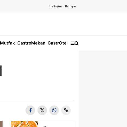
İletişim
Künye
Mutfak
GastroMekan
GastrOtel
i