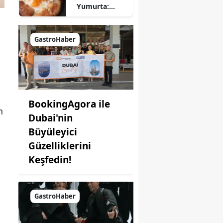
Yumurta:
Pratik ve
Farklı Bir
Kahvaltı
GastroHaber
Seçeneği
BookingAgora ile
n
Dubai'nin
Büyüleyici
Güzelliklerini
Keşfedin!
GastroHaber