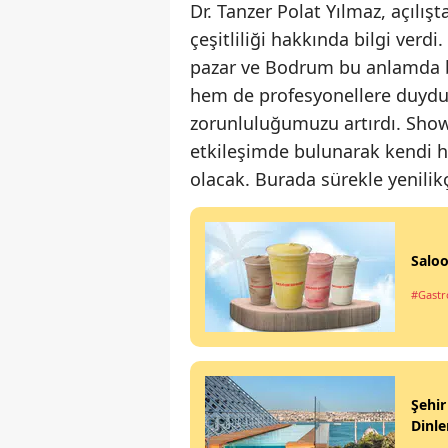
Dr. Tanzer Polat Yılmaz, açıl
çeşitliliği hakkında bilgi verd
pazar ve Bodrum bu anlamda bü
hem de profesyonellere duyduğ
zorunluluğumuzu artırdı. Show
etkileşimde bulunarak kendi hi
olacak. Burada sürekle yenilikç
Saloo
#Gastr
Şehir
Dinle