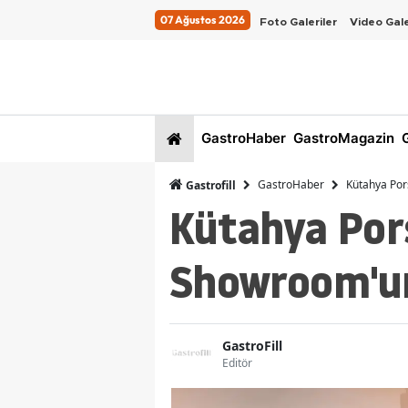
07 Ağustos 2026
Foto Galeriler
Video Gale
GastroHaber
GastroMagazin
G
GastroHaber
Kütahya Por
Gastrofill
Kütahya Por
Showroom'un
GastroFill
Editör