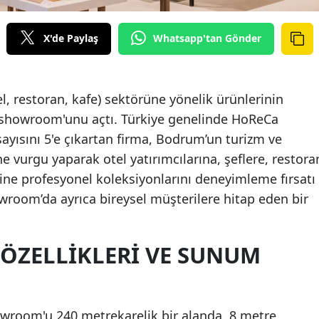
X'de Paylaş
Whatsapp'tan Gönder
, restoran, kafe) sektörüne yönelik ürünlerinin
 showroom'unu açtı. Türkiye genelinde HoReCa
ayısını 5'e çıkartan firma, Bodrum’un turizm ve
vurgu yaparak otel yatırımcılarına, şeflere, restora
rine profesyonel koleksiyonlarını deneyimleme fırsatı
wroom’da ayrıca bireysel müşterilere hitap eden bir
ZELLIKLERI VE SUNUM
room'u 240 metrekarelik bir alanda, 8 metre