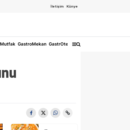
İletişim
Künye
Mutfak
GastroMekan
GastrOtel
unu