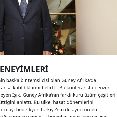
DENEYIMLERI
n başka bir temsilcisi olan Güney Afrika'da
ansa katıldıklarını belirtti. Bu konferansta benzer
leyen Işık, Güney Afrika'nın farklı kuru üzüm çeşitleri
üttiğini anlattı. Bu ülke, hasat dönemlerini
tırmayı hedefliyor. Türkiye’nin de aynı türden
tiği vurgusu yapıldı. Uzmanlar, inovasyon ve yeni