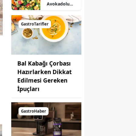
Avokadolu
Mısır Salatası
Nasıl Yapılır?
GastroTarifler
Bal Kabağı Çorbası
Hazırlarken Dikkat
Edilmesi Gereken
İpuçları
GastroHaber