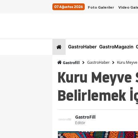
07 Ağustos 2026
Foto Galeriler
Video Gale
GastroHaber
GastroMagazin
G
GastroHaber
Kuru Meyve 
Gastrofill
Kuru Meyve 
Belirlemek İ
GastroFill
Editör