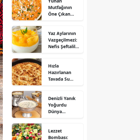
Yunan
Mutfağının
Öne Çıkan
Mezesi:
Tirokafteri
Yaz Aylarının
Nasıl Yapılır?
Vazgeçilmezi:
Nefis Şeftalili
Muhallebi
Tarifi!
Hızla
Hazırlanan
Tavada Su
Böreği Tarifi:
10 Dakikada
Denizli Yanık
Sofralarınıza
Yoğurdu
Lezzet Katın!
Dünya
Sofrasına Çıktı
Lezzet
Bombası: