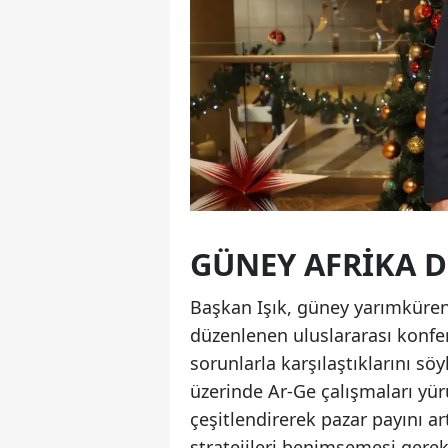
GÜNEY AFRIKA 
Başkan Işık, güney yarımküreni
düzenlenen uluslararası konfer
sorunlarla karşılaştıklarını söy
üzerinde Ar-Ge çalışmaları yür
çeşitlendirerek pazar payını ar
stratejileri benimsemesi gerek