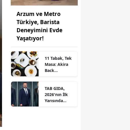
Arzum ve Metro
Türkiye, Barista
Deneyimini Evde
Yaşatıyor!
11 Tabak, Tek
Masa: Akira
Back
İstanbul’dan
Ayrıcalıklı
TAB GIDA,
Chef’s Table
2026'nın İlk
Yarısında
Etkileyici
Operasyonel
Başarı ile
Büyüme Hızını