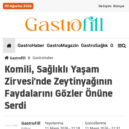
09 Ağustos 2026
İletişim
Künye
GastroHaber
GastroMagazin
GastroSağlık
GastroKi
GastroHaber
Gastrofill
Komili, Sağlıklı Yaşam
Zirvesi'nde Zeytinyağının
Faydalarını Gözler Önüne
Serdi
GastroFill
İs
Yayınlanma
Güncellenme
11 Mayıs 2026 - 21:18
11 Mayıs 2026 - 21:37
Editör
B