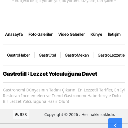
* Bu içerik ile ilgili yorum yok, ilk yorumu siz yazın, tartışalım *
Anasayfa
Foto Galeriler
Video Galeriler
Künye
İletişim
GastroHaber
GastrOtel
GastroMekan
GastroLezzetler
Gastrofill : Lezzet Yolculuğuna Davet
Gastronomi Dünyasının Tadını Çıkarın! En Lezzetli Tarifler, En İyi
Restoran İncelemeleri ve Trend Gastronomi Haberleriyle Dolu
Bir Lezzet Yolculuğuna Hazır Olun!
RSS
Copyright © 2026 . Her hakkı saklıdır.