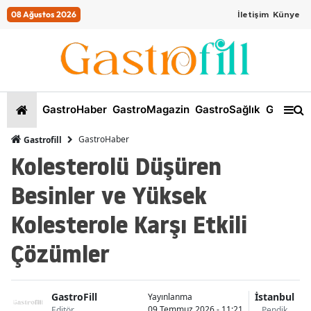
08 Ağustos 2026
İletişim
Künye
GastroHaber
GastroMagazin
GastroSağlık
GastroKi
GastroHaber
Gastrofill
Kolesterolü Düşüren
Besinler ve Yüksek
Kolesterole Karşı Etkili
Çözümler
GastroFill
İstanbul
Yayınlanma
09 Temmuz 2026 - 11:21
Editör
Pendik