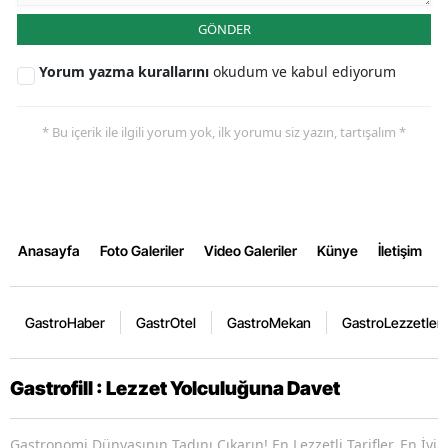
GÖNDER
Yorum yazma kurallarını
okudum ve kabul ediyorum
* Bu içerik ile ilgili yorum yok, ilk yorumu siz yazın, tartışalım *
Anasayfa
Foto Galeriler
Video Galeriler
Künye
İletişim
GastroHaber
GastrOtel
GastroMekan
GastroLezzetler
Gastrofill : Lezzet Yolculuğuna Davet
Gastronomi Dünyasının Tadını Çıkarın! En Lezzetli Tarifler, En İyi