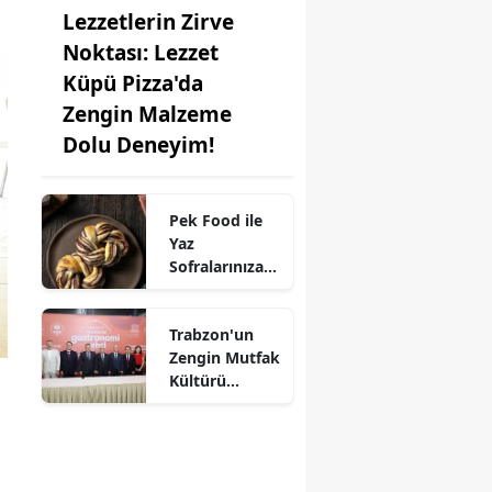
Lezzetlerin Zirve
Noktası: Lezzet
Küpü Pizza'da
Zengin Malzeme
Dolu Deneyim!
Pek Food ile
Yaz
Sofralarınıza
Kat Kat Lezzet:
Milföy
Trabzon'un
Hamuru
Zengin Mutfak
Farkıyla!
Kültürü
UNESCO'ya
Aday!