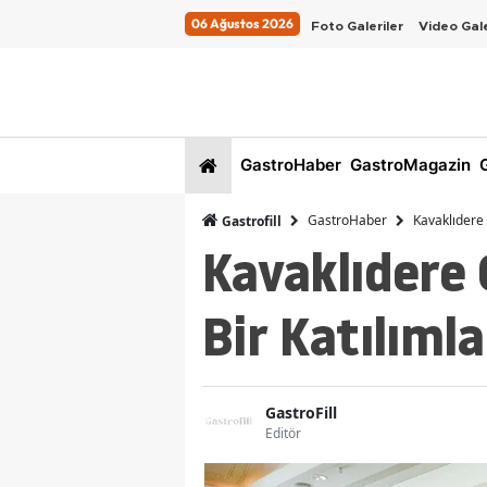
06 Ağustos 2026
Foto Galeriler
Video Gale
GastroHaber
GastroMagazin
G
GastroHaber
Kavaklıdere 
Gastrofill
Kavaklıdere 
Bir Katılımla
GastroFill
Editör