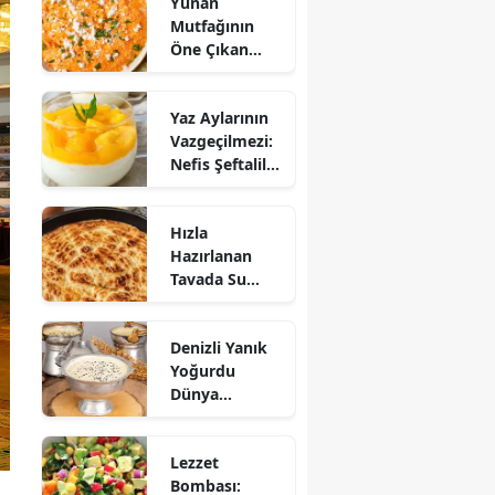
Yunan
Mutfağının
Öne Çıkan
Mezesi:
Tirokafteri
Yaz Aylarının
Nasıl Yapılır?
Vazgeçilmezi:
Nefis Şeftalili
Muhallebi
Tarifi!
Hızla
Hazırlanan
Tavada Su
Böreği Tarifi:
10 Dakikada
Denizli Yanık
Sofralarınıza
Yoğurdu
Lezzet Katın!
Dünya
Sofrasına Çıktı
Lezzet
Bombası: