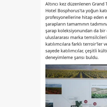
Altıncı kez düzenlenen Grand T
Hotel Bosphorus'ta yoğun katı
profesyonellerine hitap eden et
şarapların tamamının tadımına o
şarap koleksiyonundan da bir d
uluslararası marka temsilcileri
katılımcılara farklı terroir'le
sayede katılımcılar, çeşitli kü
deneyimleme şansı buldu.