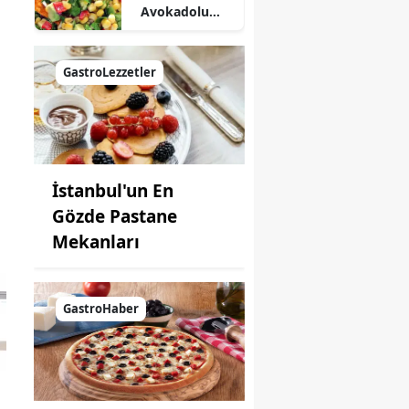
Avokadolu
Mısır Salatası
Nasıl Yapılır?
GastroLezzetler
İstanbul'un En
Gözde Pastane
Mekanları
GastroHaber