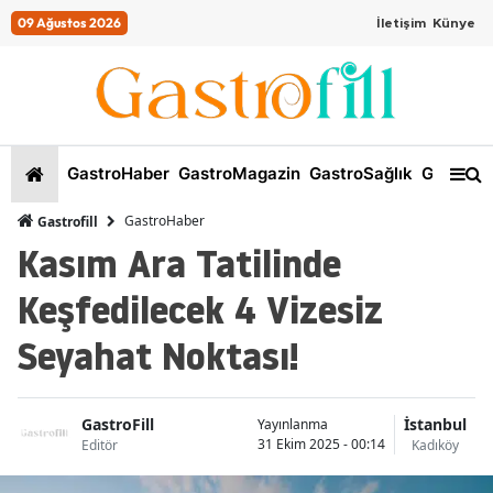
09 Ağustos 2026
İletişim
Künye
GastroHaber
GastroMagazin
GastroSağlık
GastroKi
GastroHaber
Gastrofill
Kasım Ara Tatilinde
Keşfedilecek 4 Vizesiz
Seyahat Noktası!
GastroFill
İstanbul
Yayınlanma
31 Ekim 2025 - 00:14
Editör
Kadıköy