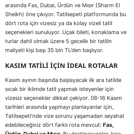
arasında Fas, Dubai, Ürdün ve Mısır (Sharm El
Sheikh) öne çıkıyor. Tatilsepeti platformunda bu
dört rota için vizesiz ya da kolay vizeli tatil
seçenekleri sunuluyor. Uçak bileti, konaklama ve
turlar dahil olmak üzere 5 gecelik bir tatilin
maliyeti kişi başı 35 bin TL’den başlıyor.
KASIM TATILI İÇIN İDEAL ROTALAR
Kasım ayının başında başlayacak ilk ara tatilde
sıcak bir iklimde tatil yapmak isteyenler için
vizesiz seçenekler dikkat çekiyor. 08-16 Kasım
tarihleri arasında yapmayı planlayanlar için,
Tatilsepeti'nde vize sorunu yaşamadan seyahat
edebileceğiniz dört farklı rota mevcut:
Fas,
Ürdün, Dubai ve Mısır
. Bu destinasyonlar, kısa