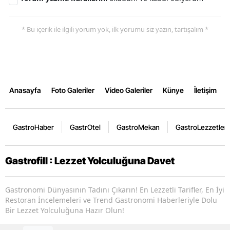
* Bu içerik ile ilgili yorum yok, ilk yorumu siz yazın, tartışalım *
Anasayfa
Foto Galeriler
Video Galeriler
Künye
İletişim
GastroHaber
GastrOtel
GastroMekan
GastroLezzetler
Gastrofill : Lezzet Yolculuğuna Davet
Gastronomi Dünyasının Tadını Çıkarın! En Lezzetli Tarifler, En İyi
Restoran İncelemeleri ve Trend Gastronomi Haberleriyle Dolu
Bir Lezzet Yolculuğuna Hazır Olun!