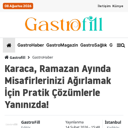
08 Ağustos 2026
İletişim
Künye
GastroHaber
GastroMagazin
GastroSağlık
GastroKi
GastroHaber
Gastrofill
Karaca, Ramazan Ayında
Misafirlerinizi Ağırlamak
İçin Pratik Çözümlerle
Yanınızda!
GastroFill
İstanbul
Yayınlanma
14 Şubat 2026 - 15:48
Editör
Kadıköy