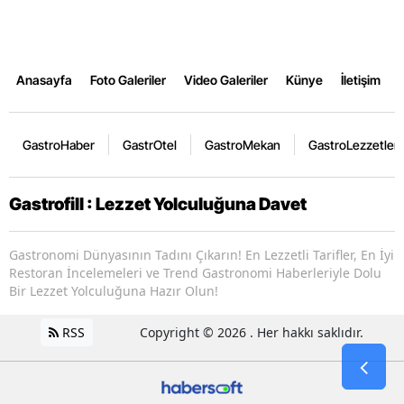
Anasayfa
Foto Galeriler
Video Galeriler
Künye
İletişim
GastroHaber
GastrOtel
GastroMekan
GastroLezzetler
Gastrofill : Lezzet Yolculuğuna Davet
Gastronomi Dünyasının Tadını Çıkarın! En Lezzetli Tarifler, En İyi
Restoran İncelemeleri ve Trend Gastronomi Haberleriyle Dolu
Bir Lezzet Yolculuğuna Hazır Olun!
RSS
Copyright © 2026 . Her hakkı saklıdır.