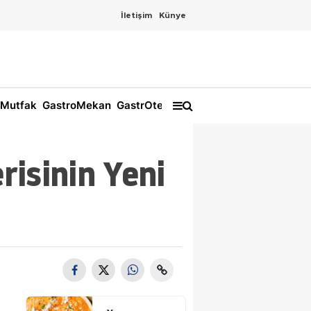
İletişim
Künye
Mutfak
GastroMekan
GastrOtel
risinin Yeni