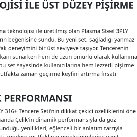
JISI ILE ÜST DÜZEY PIŞIRME
ma teknolojisi ile üretilmiş olan Plasma Steel 3PLY
ların beğenisine sundu. Bu yeni set, sağladığı yanmaz
fak deneyimini bir üst seviyeye taşıyor. Tencerenin
imkanı sunarken hem de uzun ömürlü olarak kullanım
 bu set sayesinde kullanıcılarına hem lezzetli pişirme
tfakta zaman geçirme keyfini artırma fırsatı
IK PERFORMANSI
 316+ Tencere Seti'nin dikkat çekici özelliklerini öne
manda Çelik'in dinamik performansıyla da göz
unduğu yenilikleri, eğlenceli bir anlatım tarzıyla
seti, modern mutfakların gereksinimlerine yanıt