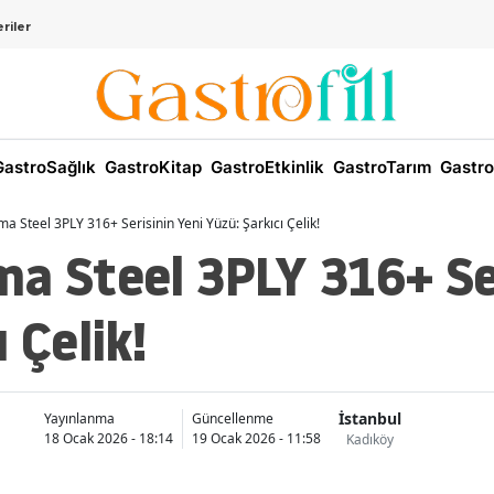
riler
astroSağlık
GastroKitap
GastroEtkinlik
GastroTarım
Gastro
a Steel 3PLY 316+ Serisinin Yeni Yüzü: Şarkıcı Çelik!
a Steel 3PLY 316+ Se
 Çelik!
İstanbul
Yayınlanma
Güncellenme
18 Ocak 2026 - 18:14
19 Ocak 2026 - 11:58
Kadıköy