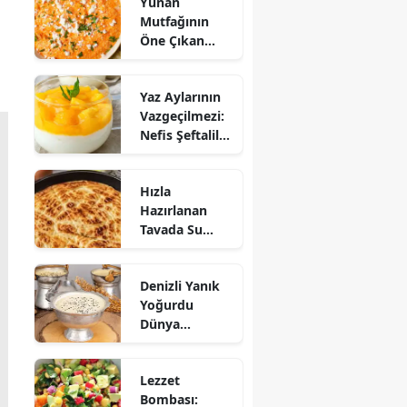
Yunan
Mutfağının
Öne Çıkan
Mezesi:
Tirokafteri
Yaz Aylarının
Nasıl Yapılır?
Vazgeçilmezi:
Nefis Şeftalili
Muhallebi
Tarifi!
Hızla
Hazırlanan
Tavada Su
Böreği Tarifi:
10 Dakikada
Denizli Yanık
Sofralarınıza
Yoğurdu
Lezzet Katın!
Dünya
Sofrasına Çıktı
Lezzet
Bombası: