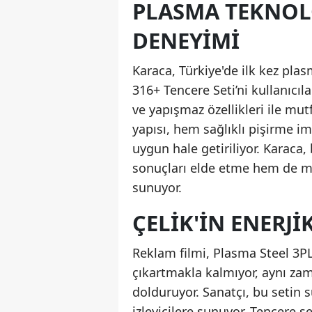
PLASMA TEKNOLO
DENEYIMI
Karaca, Türkiye'de ilk kez plas
316+ Tencere Seti’ni kullanıcı
ve yapışmaz özellikleri ile mut
yapısı, hem sağlıklı pişirme 
uygun hale getiriliyor. Karaca,
sonuçları elde etme hem de mu
sunuyor.
ÇELIK'IN ENERJ
Reklam filmi, Plasma Steel 3PLY
çıkartmakla kalmıyor, aynı za
dolduruyor. Sanatçı, bu setin s
izleyicilere sunuyor. Tencere 