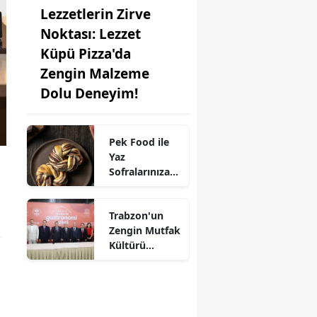
Lezzetlerin Zirve
Noktası: Lezzet
Küpü Pizza'da
Zengin Malzeme
Dolu Deneyim!
Pek Food ile
Yaz
Sofralarınıza
Kat Kat Lezzet:
Milföy
Trabzon'un
Hamuru
Zengin Mutfak
Farkıyla!
k
Kültürü
UNESCO'ya
Aday!