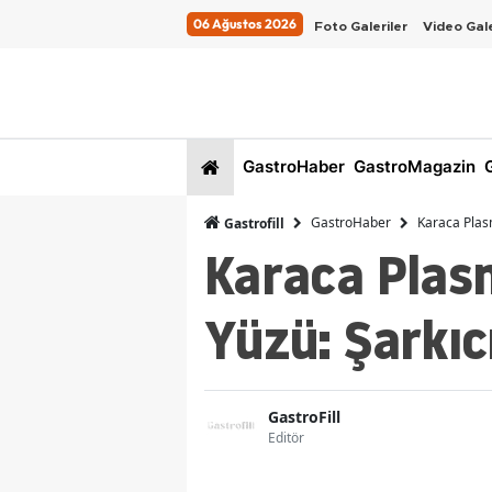
06 Ağustos 2026
Foto Galeriler
Video Gale
GastroHaber
GastroMagazin
G
GastroHaber
Karaca Plasm
Gastrofill
Karaca Plasm
Yüzü: Şarkıcı
GastroFill
Editör