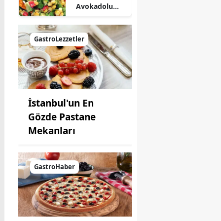
Avokadolu
Mısır Salatası
Nasıl Yapılır?
GastroLezzetler
İstanbul'un En
Gözde Pastane
Mekanları
GastroHaber