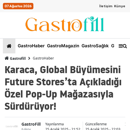
07 Ağustos 2026
İletişim
Künye
GastroHaber
GastroMagazin
GastroSağlık
GastroKi
GastroHaber
Gastrofill
Karaca, Global Büyümesini
Future Stores’ta Açıkladığı
Özel Pop-Up Mağazasıyla
Sürdürüyor!
GastroFill
İs
Yayınlanma
Güncellenme
25 Aralık 2025 - 21:52
25 Aralık 2025 - 22:03
Editör